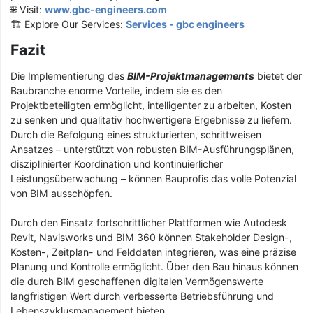
🌐 Visit:
www.gbc-engineers.com
🏗️ Explore Our Services:
Services - gbc engineers
Fazit
Die Implementierung des
BIM-Projektmanagements
bietet der
Baubranche enorme Vorteile, indem sie es den
Projektbeteiligten ermöglicht, intelligenter zu arbeiten, Kosten
zu senken und qualitativ hochwertigere Ergebnisse zu liefern.
Durch die Befolgung eines strukturierten, schrittweisen
Ansatzes – unterstützt von robusten BIM-Ausführungsplänen,
disziplinierter Koordination und kontinuierlicher
Leistungsüberwachung – können Bauprofis das volle Potenzial
von BIM ausschöpfen.
Durch den Einsatz fortschrittlicher Plattformen wie Autodesk
Revit, Navisworks und BIM 360 können Stakeholder Design-,
Kosten-, Zeitplan- und Felddaten integrieren, was eine präzise
Planung und Kontrolle ermöglicht. Über den Bau hinaus können
die durch BIM geschaffenen digitalen Vermögenswerte
langfristigen Wert durch verbesserte Betriebsführung und
Lebenszyklusmanagement bieten.