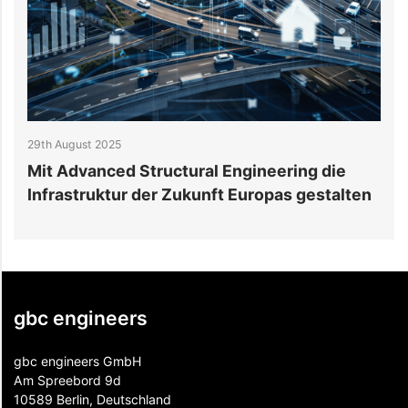
29th August 2025
2
r
Mit Advanced Structural Engineering die
J
Infrastruktur der Zukunft Europas gestalten
B
gbc engineers
gbc engineers GmbH
Am Spreebord 9d
10589 Berlin, Deutschland