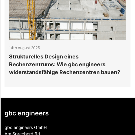
14th August 2025
2
Strukturelles Design eines
W
Rechenzentrums: Wie gbc engineers
R
widerstandsfähige Rechenzentren bauen?
gbc engineers
gbc engineers GmbH
Am Spreebord 9d