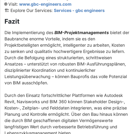
🌐 Visit:
www.gbc-engineers.com
🏗️ Explore Our Services:
Services - gbc engineers
Fazit
Die Implementierung des
BIM-Projektmanagements
bietet der
Baubranche enorme Vorteile, indem sie es den
Projektbeteiligten ermöglicht, intelligenter zu arbeiten, Kosten
zu senken und qualitativ hochwertigere Ergebnisse zu liefern.
Durch die Befolgung eines strukturierten, schrittweisen
Ansatzes – unterstützt von robusten BIM-Ausführungsplänen,
disziplinierter Koordination und kontinuierlicher
Leistungsüberwachung – können Bauprofis das volle Potenzial
von BIM ausschöpfen.
Durch den Einsatz fortschrittlicher Plattformen wie Autodesk
Revit, Navisworks und BIM 360 können Stakeholder Design-,
Kosten-, Zeitplan- und Felddaten integrieren, was eine präzise
Planung und Kontrolle ermöglicht. Über den Bau hinaus können
die durch BIM geschaffenen digitalen Vermögenswerte
langfristigen Wert durch verbesserte Betriebsführung und
Lebenszyklusmanagement bieten.