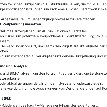
enzen zwischen Disziplinen (z. B. strukturelle Balken, die mit MEP-Kanä
ßige Koordinationssitzungen, um Probleme zu lösen, Verantwortlichk
e Arbeitsabläufe, um Genehmigungsprozesse zu vereinfachen.
4D-Zeitplanung) umsetzen
dell mit Bauzeitplänen, um 4D-Simulationen zu erstellen.
en visuell, um potenzielle Bauprobleme zu identifizieren, Logistik zu
essern.
-Anwendungen vor Ort, um Teams den Zugriff auf aktualisierte Zei
ichen.
ein, um Kostendaten zu verknüpfen und genaue Budgetierung und Ko
ung und Analyse
 und BIM-Analysen, um den Fortschritt zu verfolgen, die Leistung
 zu erkennen.
odellaktualisierungen durch, um den Ist-Zustand widerzuspiegeln.
sanalyse durch, um die Auswirkungen von Designänderungen auf Kos
nt (FM)
IM-Modells an das Facility-Management-Team des Eigentümers.