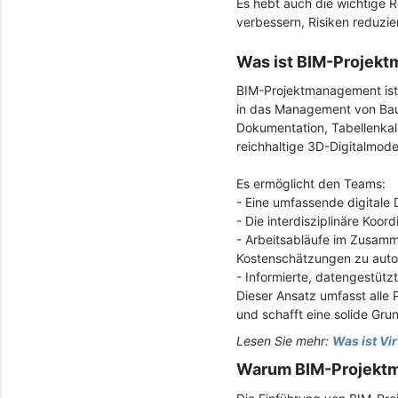
Es hebt auch die wichtige R
verbessern, Risiken reduzi
Was ist BIM-Projek
BIM-Projektmanagement ist e
in das Management von Baup
Dokumentation, Tabellenkal
reichhaltige 3D-Digitalmode
Es ermöglicht den Teams:
- Eine umfassende digitale 
- Die interdisziplinäre Koor
- Arbeitsabläufe im Zusa
Kostenschätzungen zu auto
- Informierte, datengestütz
Dieser Ansatz umfasst alle 
und schafft eine solide Grun
Lesen Sie mehr:
Was ist Vi
Warum BIM-Projekt