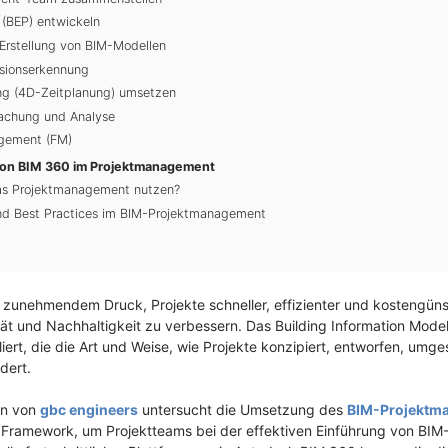
(BEP) entwickeln
rstellung von BIM-Modellen
isionserkennung
ng (4D-Zeitplanung) umsetzen
wachung und Analyse
agement (FM)
on BIM 360 im Projektmanagement
as Projektmanagement nutzen?
nd Best Practices im BIM-Projektmanagement
er zunehmendem Druck, Projekte schneller, effizienter und kostengün
tät und Nachhaltigkeit zu verbessern. Das Building Information Model
iert, die die Art und Weise, wie Projekte konzipiert, entworfen, umg
dert.
en von
gbc engineers
untersucht die Umsetzung des
BIM-Projektm
es Framework, um Projektteams bei der effektiven Einführung von BI