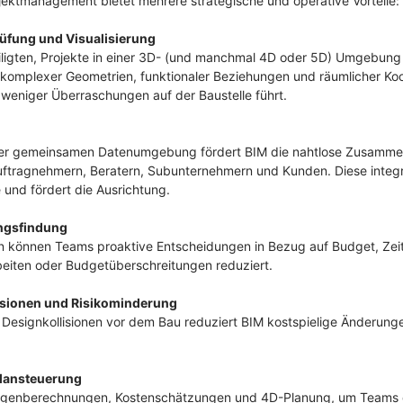
jektmanagement bietet mehrere strategische und operative Vorteile:
üfung und Visualisierung
iligten, Projekte in einer 3D- (und manchmal 4D oder 5D) Umgebung
 komplexer Geometrien, funktionaler Beziehungen und räumlicher Koo
eniger Überraschungen auf der Baustelle führt.
einer gemeinsamen Datenumgebung fördert BIM die nahtlose Zusamme
Auftragnehmern, Beratern, Subunternehmern und Kunden. Diese integ
 und fördert die Ausrichtung.
ngsfindung
n können Teams proaktive Entscheidungen in Bezug auf Budget, Zeit
eiten oder Budgetüberschreitungen reduziert.
isionen und Risikominderung
n Designkollisionen vor dem Bau reduziert BIM kostspielige Änderung
plansteuerung
ngenberechnungen, Kostenschätzungen und 4D-Planung, um Teams d