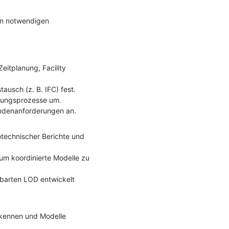
en notwendigen
eitplanung, Facility
ausch (z. B. IFC) fest.
igungsprozesse um.
ndenanforderungen an.
otechnischer Berichte und
 um koordinierte Modelle zu
inbarten LOD entwickelt
erkennen und Modelle