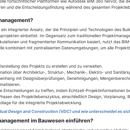
olle fortschrittlicher Plattformen wie Autodesk BIM 360 hervor, die 
eren und die Entscheidungsfindung während des gesamten Projektleb
tmanagement?
in integrierter Ansatz, der die Prinzipien und Technologien des Bui
rojekten einbettet. Im Gegensatz zum traditionellen Projektmanage
kulationen und fragmentierter Kommunikation basiert, nutzt das B
lle kombiniert mit zentralisierten Datenumgebungen, um alle Projektb
Darstellung des Projekts zu erstellen und zu verwalten.
dination über Architektur-, Struktur-, Mechanik-, Elektro- und Sanitä
mmenhang mit Designüberprüfungen, Genehmigungen, Mengenberech
matisieren.
te Entscheidungen zu treffen, indem Echtzeit-Projektinformationen be
Phasen des Projektlebenszyklus, einschließlich Design, Vorplanung, 
dlage für die integrierte Projektabwicklung.
rtual Design and Construction (VDC) und wie unterscheidet es sic
management im Bauwesen einführen?