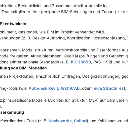
ichkeiten, Berichtslinien und Zusammenarbeitprotokolle klar.
 die Teammitglieder über geeignete BIM-Schulungen und Zugang zu d
P) entwickeln
Dokument, das regelt, wie BIM im Projekt verwendet wird.
wendungen (z. B. Design-Authoring, Koordination, Kostenschätzung, Z
ateinamen, Modellstrukturen, Versionskontrolle und Datenformat-Aust
r Modellfreigaben, Aktualisierungen, Qualitätsprüfungen und Genehm
ionale/internationale Standards (z. B.
ISO 19650
, PAS 1192) und Ku
llung von BIM-Modellen
enen Projektdaten, einschließlich Umfragen, Designzeichnungen, ge
ing-Tools (wie
Autodesk Revit
,
ArchiCAD
, oder
Tekla Structures
),
isziplinspezifische Modelle (Architektur, Struktur, MEP) auf dem vere
n.
onserkennung
 Koordinations-Tools (z. B.
Navisworks
,
Solibri
), um Kollisionen zu 