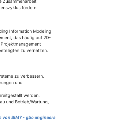
die Zusammenarbeit
enszyklus fördern.
lding Information Modeling
ment, das häufig auf 2D-
IM-Projektmanagement
eteiligten zu vernetzen.
rsysteme zu verbessern.
nungen und
reitgestellt werden.
Bau und Betrieb/Wartung,
h von BIM? - gbc engineers