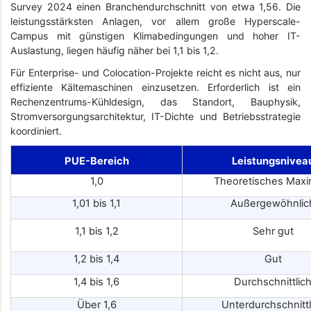
Survey 2024 einen Branchendurchschnitt von etwa 1,56. Die
leistungsstärksten Anlagen, vor allem große Hyperscale-
Campus mit günstigen Klimabedingungen und hoher IT-
Auslastung, liegen häufig näher bei 1,1 bis 1,2.
Für Enterprise- und Colocation-Projekte reicht es nicht aus, nur
effiziente Kältemaschinen einzusetzen. Erforderlich ist ein
Rechenzentrums-Kühldesign, das Standort, Bauphysik,
Stromversorgungsarchitektur, IT-Dichte und Betriebsstrategie
koordiniert.
PUE-Bereich
Leistungsnivea
1,0
Theoretisches Max
1,01 bis 1,1
Außergewöhnlic
1,1 bis 1,2
Sehr gut
1,2 bis 1,4
Gut
1,4 bis 1,6
Durchschnittlic
Über 1,6
Unterdurchschnittl