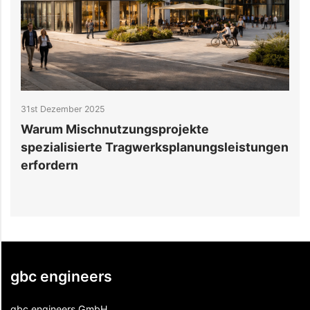
25th Dezember 2025
Tragwerksplanung über die reine
eistungen
Normenkonformität hinaus
gbc engineers
gbc engineers GmbH