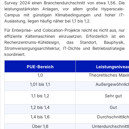
Survey 2024 einen Branchendurchschnitt von etwa 1,56. Die
leistungsstärksten Anlagen, vor allem große Hyperscale-
Campus mit günstigen Klimabedingungen und hoher IT-
Auslastung, liegen häufig näher bei 1,1 bis 1,2.
Für Enterprise- und Colocation-Projekte reicht es nicht aus, nur
effiziente Kältemaschinen einzusetzen. Erforderlich ist ein
Rechenzentrums-Kühldesign, das Standort, Bauphysik,
Stromversorgungsarchitektur, IT-Dichte und Betriebsstrategie
koordiniert.
PUE-Bereich
Leistungsnivea
1,0
Theoretisches Max
1,01 bis 1,1
Außergewöhnlic
1,1 bis 1,2
Sehr gut
1,2 bis 1,4
Gut
1,4 bis 1,6
Durchschnittlic
Über 1,6
Unterdurchschnittl