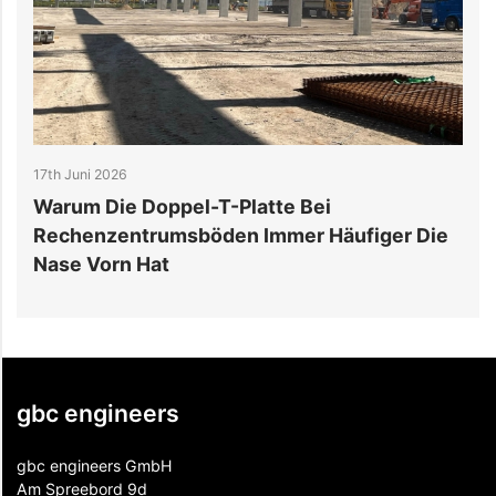
12th Juni 2026
Direct-to-Chip vs. Immersionskühlung:
iger Die
Welches Flüssigkeitskühlsystem Passt
Ihrem Rechenzentrum?
gbc engineers
gbc engineers GmbH
Am Spreebord 9d