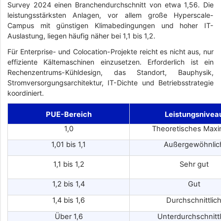
Survey 2024 einen Branchendurchschnitt von etwa 1,56. Die
leistungsstärksten Anlagen, vor allem große Hyperscale-
Campus mit günstigen Klimabedingungen und hoher IT-
Auslastung, liegen häufig näher bei 1,1 bis 1,2.
Für Enterprise- und Colocation-Projekte reicht es nicht aus, nur
effiziente Kältemaschinen einzusetzen. Erforderlich ist ein
Rechenzentrums-Kühldesign, das Standort, Bauphysik,
Stromversorgungsarchitektur, IT-Dichte und Betriebsstrategie
koordiniert.
PUE-Bereich
Leistungsnivea
1,0
Theoretisches Max
1,01 bis 1,1
Außergewöhnlic
1,1 bis 1,2
Sehr gut
1,2 bis 1,4
Gut
1,4 bis 1,6
Durchschnittlic
Über 1,6
Unterdurchschnittl