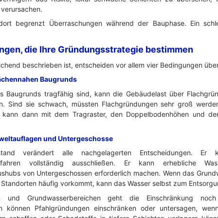
verursachen.
ndort begrenzt Überraschungen während der Bauphase. Ein schle
ngen, die Ihre Gründungsstrategie bestimmen
chend beschrieben ist, entscheiden vor allem vier Bedingungen über
flächennahen Baugrunds
s Baugrunds tragfähig sind, kann die Gebäudelast über Flachgrü
en. Sind sie schwach, müssten Flachgründungen sehr groß werde
e kann dann mit dem Tragraster, den Doppelbodenhöhen und den
weltauflagen und Untergeschosse
tand verändert alle nachgelagerten Entscheidungen. Er ka
erfahren vollständig ausschließen. Er kann erhebliche Wa
ushubs von Untergeschossen erforderlich machen. Wenn das Grundwa
en Standorten häufig vorkommt, kann das Wasser selbst zum Entsor
n und Grundwasserbereichen geht die Einschränkung noch w
en können Pfahlgründungen einschränken oder untersagen, wen