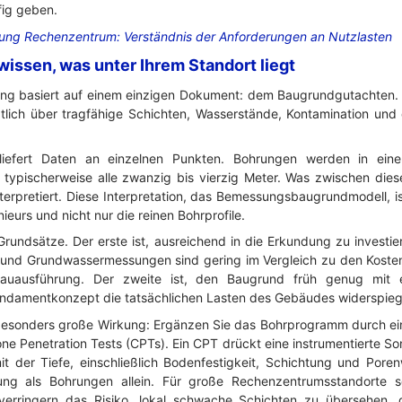
fig geben.
ung Rechenzentrum: Verständnis der Anforderungen an Nutzlasten
wissen, was unter Ihrem Standort liegt
ng basiert auf einem einzigen Dokument: dem Baugrundgutachten.
tztlich über tragfähige Schichten, Wasserstände, Kontamination un
liefert Daten an einzelnen Punkten. Bohrungen werden in eine
ypischerweise alle zwanzig bis vierzig Meter. Was zwischen diese
terpretiert. Diese Interpretation, das Bemessungsbaugrundmodell, is
eurs und nicht nur die reinen Bohrprofile.
rundsätze. Der erste ist, ausreichend in die Erkundung zu investier
und Grundwassermessungen sind gering im Vergleich zu den Kost
uausführung. Der zweite ist, den Baugrund früh genug mit 
Fundamentkonzept die tatsächlichen Lasten des Gebäudes widerspieg
t besonders große Wirkung: Ergänzen Sie das Bohrprogramm durch e
e Penetration Tests (CPTs). Ein CPT drückt eine instrumentierte So
l mit der Tiefe, einschließlich Bodenfestigkeit, Schichtung und Por
sung als Bohrungen allein. Für große Rechenzentrumsstandorte 
erringern das Risiko, lokal schwache Schichten zu übersehen, 