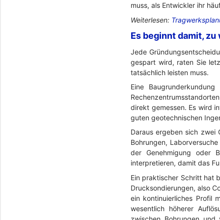
muss, als Entwickler ihr häu
Weiterlesen:
Tragwerksplan
Es beginnt damit, zu 
Jede Gründungsentscheidu
gespart wird, raten Sie le
tatsächlich leisten muss.
Eine Baugrunderkundung 
Rechenzentrumsstandorten t
direkt gemessen. Es wird in
guten geotechnischen Ingeni
Daraus ergeben sich zwei G
Bohrungen, Laborversuche 
der Genehmigung oder Ba
interpretieren, damit das 
Ein praktischer Schritt ha
Drucksondierungen, also Con
ein kontinuierliches Profi
wesentlich höherer Auflö
zwischen Bohrungen und v