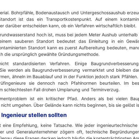
erial. Bohrpfähle, Bodenaustausch und Untergeschossaushub erze
tandort ist das ein Transportkostenpunkt. Auf einem kontamini
r darüber entscheiden kann, ob ein Verfahren wirtschaftlich bleibt.
rundwasserstand hoch ist, muss bei jedem Meter Aushub unterhalb
inem sauberen Standort bedeutet das Einleitung in ein Gewäs
ntaminierten Standort kann es zuerst Aufbereitung bedeuten, manc
rch die ursprünglich gewählte Gründungsmethode.
icht standardisierten Verfahren. Einige Baugrundverbesserun
 Sie werden als Baugrundverbesserung vermarktet und bleiben da
men, ähneln im Bauablauf und in der Funktion jedoch stark Pfähle
fingenieure sie dennoch nach Pfahlnormen beurteilen. Im bes
Im schlechtesten Fall drohen Umplanung und Terminverzug.
amentproblem ist ein kritischer Pfad. Anders als bei vielen B
icht umgehen. Über Gelände kann nichts beginnen, bis sie gelöst is
 Ingenieur stellen sollten
t eine Empfehlung, keine Tatsache. Wie jeder ingenieurtechnische V
ler und Generalunternehmer zögern oft, technische Begründungen
Genau diese Fragen decken jedoch häufig die kostenträchtigsten A