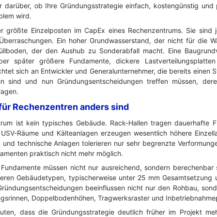
r darüber, ob Ihre Gründungsstrategie einfach, kostengünstig und 
blem wird.
r größte Einzelposten im CapEx eines Rechenzentrums. Sie sind j
Überraschungen. Ein hoher Grundwasserstand, der nicht für die Wa
füllboden, der den Aushub zu Sonderabfall macht. Eine Baugrun
aber später größere Fundamente, dickere Lastverteilungsplatte
richtet sich an Entwickler und Generalunternehmer, die bereits einen 
n sind und nun Gründungsentscheidungen treffen müssen, dere
ragen.
ür Rechenzentren anders sind
rum ist kein typisches Gebäude. Rack-Hallen tragen dauerhafte F
 USV-Räume und Kälteanlagen erzeugen wesentlich höhere Einzella
und technische Anlagen tolerieren nur sehr begrenzte Verformungen
amenten praktisch nicht mehr möglich.
. Fundamente müssen nicht nur ausreichend, sondern berechenbar 
anderen Gebäudetypen, typischerweise unter 25 mm Gesamtsetzung 
 Gründungsentscheidungen beeinflussen nicht nur den Rohbau, sond
gsrinnen, Doppelbodenhöhen, Tragwerksraster und Inbetriebnahme
ten, dass die Gründungsstrategie deutlich früher im Projekt me