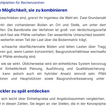
hlplatten für Rechenzentren
 Möglichkeit, sie zu kombinieren
eschrieben sind, grenzt Ihr Ingenieur die Wahl ein. Zwei Grundansä
ärkt den vorhandenen Boden an Ort und Stelle, um unter dem
en. Die Bandbreite der Verfahren ist groß: von Verdichtungsverfa
sich fast wie Pfähle verhalten. Der wesentliche Unterschied besteht
weiterhin einen Teil der Last über die Bodenmatrix trägt.
schwache oberflächennahe Böden und leiten Lasten über Tragglie
ieren gut, wenn Lasten konzentriert, Baugrundverhältnisse wechselh
Pfähle eindeutig sind.
r, wie sie wirkt. Üblicherweise wird ein einheitliches System bevorzu
l Einheitlichkeit Planung, Ausführung und Qualitätssicherun
n kann jedoch auch ein hybrider Ansatz sinnvoll sein: Pfähl
atoren und Hauptstützen sowie Baugrundverbesserung unter 
ickler zu spät entdecken
sich leicht über Einheitspreise und Angebotssummen vergleichen.
r in diesen Zahlen. Sie liegen an vier Stellen, die in der Konzeptph