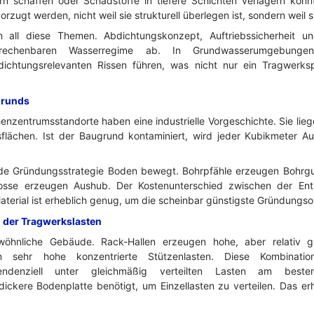
n schaffen oder Schadstoffe in tiefere Schichten verlagern könnt
ugt werden, nicht weil sie strukturell überlegen ist, sondern weil 
n all diese Themen. Abdichtungskonzept, Auftriebssicherheit un
chenbaren Wasserregime ab. In Grundwasserumgebungen
dichtungsrelevanten Rissen führen, was nicht nur ein Tragwerks
grunds
henzentrumsstandorte haben eine industrielle Vorgeschichte. Sie lie
sflächen. Ist der Baugrund kontaminiert, wird jeder Kubikmeter A
 jede Gründungsstrategie Boden bewegt. Bohrpfähle erzeugen Bohrg
osse erzeugen Aushub. Der Kostenunterschied zwischen der En
terial ist erheblich genug, um die scheinbar günstigste Gründungso
 der Tragwerkslasten
öhnliche Gebäude. Rack-Hallen erzeugen hohe, aber relativ gl
n sehr hohe konzentrierte Stützenlasten. Diese Kombinatio
endenziell unter gleichmäßig verteilten Lasten am beste
 dickere Bodenplatte benötigt, um Einzellasten zu verteilen. Das 