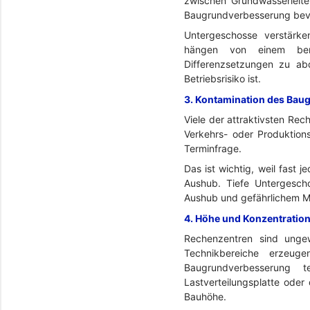
zwischen Grundwasserleiter
Baugrundverbesserung bevorz
Untergeschosse verstärke
hängen von einem bere
Differenzsetzungen zu ab
Betriebsrisiko ist.
3. Kontamination des Bau
Viele der attraktivsten Rec
Verkehrs- oder Produktion
Terminfrage.
Das ist wichtig, weil fast
Aushub. Tiefe Untergesch
Aushub und gefährlichem Ma
4. Höhe und Konzentration
Rechenzentren sind ungew
Technikbereiche erzeuge
Baugrundverbesserung t
Lastverteilungsplatte oder
Bauhöhe.