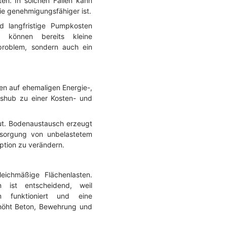
en. In solchen Fällen kann
sie genehmigungsfähiger ist.
d langfristige Pumpkosten
 können bereits kleine
problem, sondern auch ein
gen auf ehemaligen Energie-,
ushub zu einer Kosten- und
ut. Bodenaustausch erzeugt
tsorgung von unbelastetem
ption zu verändern.
eichmäßige Flächenlasten.
n ist entscheidend, weil
n funktioniert und eine
erhöht Beton, Bewehrung und