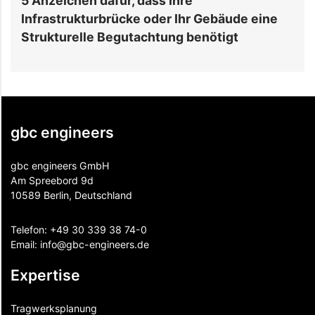
5 Anzeichen dafür, dass Ihre
So 
Infrastrukturbrücke oder Ihr Gebäude eine
im 
Strukturelle Begutachtung benötigt
gbc engineers
gbc engineers GmbH
Am Spreebord 9d
10589 Berlin, Deutschland
Telefon:
+49 30 339 38 74-0
Email:
info@gbc-engineers.
de
Expertise
Tragwerksplanung