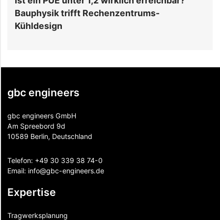
in PUE unter 1,2 wirklich erreichbar?
Warum Die
ysik trifft Rechenzentrums-
Rechenze
design
Nase Vorn
gbc engineers
gbc engineers GmbH
Am Spreebord 9d
10589 Berlin, Deutschland
Telefon:
+49 30 339 38 74-0
Email:
info@gbc-engineers.
de
Expertise
Tragwerksplanung