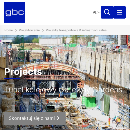
PL
Home
Projektowanie
Projekty transportowe & infrastrukturalne
Projects
Tunel kolejowy Gateway Gardens
Frankfurt nad Menem, Niemcy
Skontaktuj się z nami