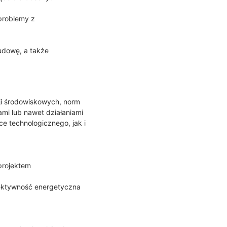
 problemy z
udowę, a także
ji środowiskowych, norm
mi lub nawet działaniami
e technologicznego, jak i
 projektem
fektywność energetyczna