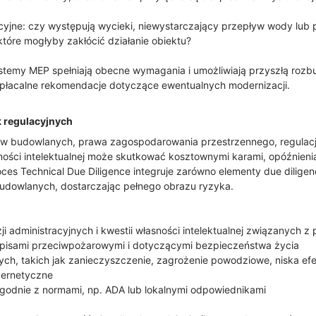
acyjne: czy występują wycieki, niewystarczający przepływ wody lub
óre mogłyby zakłócić działanie obiektu?
stemy MEP spełniają obecne wymagania i umożliwiają przyszłą rozb
płacalne rekomendacje dotyczące ewentualnych modernizacji.
k regulacyjnych
ów budowlanych, prawa zagospodarowania przestrzennego, regulac
ości intelektualnej może skutkować kosztownymi karami, opóźnienia
ces Technical Due Diligence integruje zarówno elementy due diligenc
udowlanych, dostarczając pełnego obrazu ryzyka.
i administracyjnych i kwestii własności intelektualnej związanych z
zepisami przeciwpożarowymi i dotyczącymi bezpieczeństwa życia
ych, takich jak zanieczyszczenie, zagrożenie powodziowe, niska e
bernetyczne
zgodnie z normami, np. ADA lub lokalnymi odpowiednikami