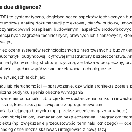
e due diligence?
(TDD) to systematyczna, dogłębna ocena aspektów technicznych bud
zegółową analizę dokumentacji projektowej, planów budowy, umów
iędzynarodowymi przepisami budowlanymi, aspektów środowiskowych 
otencjalnych zagrożeń technicznych, prawnych lub finansowych, któ
estycji.
ież ocenę systemów technologicznych zintegrowanych z budynkiem
tomatyki budynkowej i cyfrowej infrastruktury bezpieczeństwa. An
e nie tylko w solidną strukturę fizyczną, ale także w bezpieczny, pr
tności i spełnia współczesne oczekiwania technologiczne.
 sytuacjach takich jak:
nku lub nieruchomości — sprawdzenie, czy wizja architekta została 
logiczna budynku spełnia obecne wymagania
sowanie nieruchomości lub projektu — dostarczenie bankom i inwestor
niczne, konstrukcyjne i związane z oprogramowaniem
ia istniejącego budynku (np. przekształcenie magazynu w hotel) —
owym obciążeniom, wymaganiom bezpieczeństwa i integracjom tech
iektu (np. zwiększenie przepustowości terminalu lotniczego) — ocen
chnologiczne można skalować i integrować z nową fazą