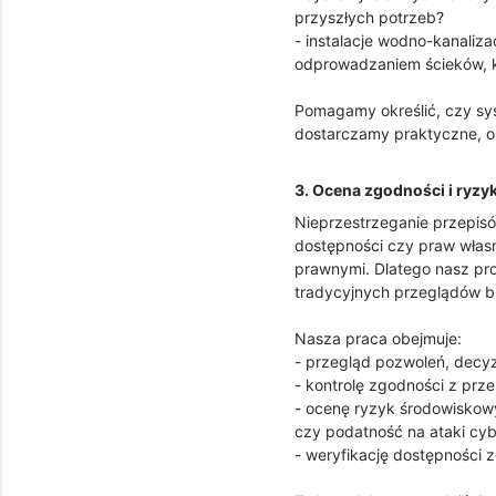
przyszłych potrzeb?
- instalacje wodno-kanaliz
odprowadzaniem ścieków, kt
Pomagamy określić, czy sy
dostarczamy praktyczne, o
3. Ocena zgodności i ryzy
Nieprzestrzeganie przepis
dostępności czy praw własn
prawnymi. Dlatego nasz pro
tradycyjnych przeglądów b
Nasza praca obejmuje:
- przegląd pozwoleń, decyzj
- kontrolę zgodności z pr
- ocenę ryzyk środowiskow
czy podatność na ataki cy
- weryfikację dostępności 