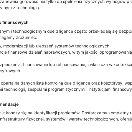
zapewnia gotowość nie tylko do spełnienia fizycznych wymogów pr
zanym z technologią.
w finansowych
znym i technologicznym due diligence często przekładają się bezp
omagamy zrozumieć:
, modernizacji lub ulepszeń systemów technologicznych
cje finansowe działań naprawczych, w tym jakości oprogramowani
zpieczenia, finansowanie lub refinansowanie, zwłaszcza w kontekś
 cyfrowych
partą na danych listę kontrolną due diligence oraz kosztorysy, wsp
technologii, zespołami programistycznymi i instytucjami finansowy
omendacje
nie kończy się na identyfikacji problemów. Dostarczamy kompletny 
infrastruktury fizycznej, systemów i warstw technologicznych, oferu