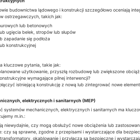
strukcyjnych
owie budownictwa lądowego i konstrukcji szczegółowo oceniają int
 ostrzegawczych, takich jak:
murowych lub betonowych
ub ugięcia belek, stropów lub słupów
b zapadanie się podłoża
 lub konstrukcyjnej
kluczowe pytania, takie jak:
 planowane użytkowanie, przyszłą rozbudowę lub zwiększone obciąż
konstrukcyjne wymagające pilnej interwencji?
łączyć istniejącą konstrukcję z nową lub zintegrować nowe element
icznych, elektrycznych i sanitarnych (MEP)
ść systemów mechanicznych, elektrycznych i sanitarnych ma kluczo
zujemy m.in.:
ją niewydajnie, czy mogą obsłużyć nowe obciążenia lub zastosowan
: czy są sprawne, zgodne z przepisami i wystarczające dla bezpie
 transformatory, okablowanie i przyłącza są bezpieczne i wystarczaj