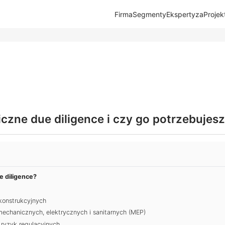
Firma
Segmenty
Ekspertyza
Projek
czne due diligence i czy go potrzebujes
e diligence?
 konstrukcyjnych
chanicznych, elektrycznych i sanitarnych (MEP)
 ryzyk regulacyjnych