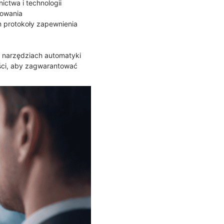
ictwa i technologii
mowania
m protokoły zapewnienia
narzędziach automatyki
ści, aby zagwarantować