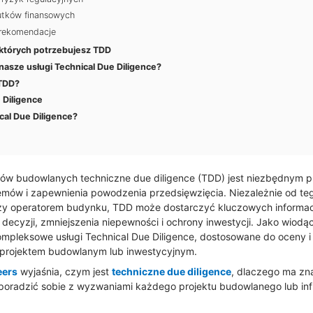
utków finansowych
 rekomendacje
których potrzebujesz TDD
asze usługi Technical Due Diligence?
 TDD?
 Diligence
cal Due Diligence?
tów budowlanych techniczne due diligence (TDD) jest niezbędnym 
mów i zapewnienia powodzenia przedsięwzięcia. Niezależnie od teg
czy operatorem budynku, TDD może dostarczyć kluczowych informac
cyzji, zmniejszenia niepewności i ochrony inwestycji. Jako wiodąca 
ompleksowe usługi Technical Due Diligence, dostosowane do oceny i
projektem budowlanym lub inwestycyjnym.
eers
wyjaśnia, czym jest
techniczne due diligence
, dlaczego ma zna
oradzić sobie z wyzwaniami każdego projektu budowlanego lub infr