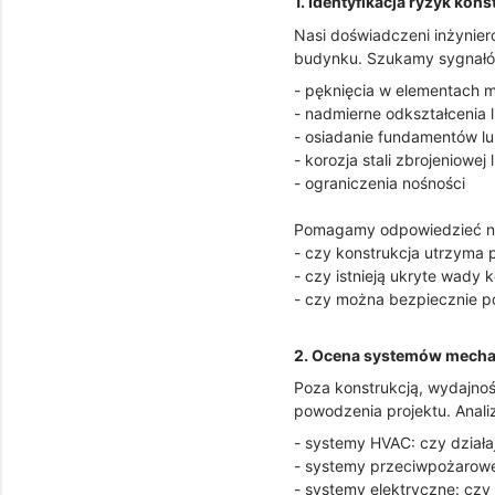
1. Identyfikacja ryzyk kon
Nasi doświadczeni inżynier
budynku. Szukamy sygnałów
- pęknięcia w elementach 
- nadmierne odkształcenia l
- osiadanie fundamentów lu
- korozja stali zbrojeniowej
- ograniczenia nośności
Pomagamy odpowiedzieć na 
- czy konstrukcja utrzyma
- czy istnieją ukryte wady 
- czy można bezpiecznie po
2. Ocena systemów mechan
Poza konstrukcją, wydajno
powodzenia projektu. Anali
- systemy HVAC: czy działa
- systemy przeciwpożarowe
- systemy elektryczne: czy