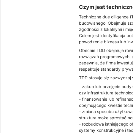
Czym jest techniczn
Techniczne due diligence 
budowlanego. Obejmuje szc
zgodności z lokalnymi i m
Celem jest identyfikacja p
powodzenie biznesu lub inw
Obecnie TDD obejmuje równ
rozwiązań programowych, au
zapewnia, że firma inwestuj
respektuje standardy prywa
TDD stosuje się zazwyczaj w
- zakup lub przejęcie budy
czy infrastruktura techno
- finansowanie lub refinan
obejmującego kwestie tech
- zmiana sposobu użytkowan
struktura może sprostać n
- rozbudowa istniejącego ob
systemy konstrukcyjne i te