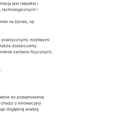
acja jest niepełna i
 technologicznych i
mów na biznes, np.
 z praktycznymi, możliwymi
e także dostarczamy
umienie zarówno fizycznych,
s
rzebne do podejmowania
y chodzi o innowacyjny
tuje dogłębną analizę