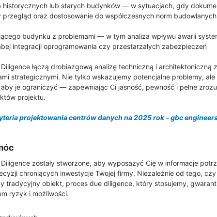
cja historycznych lub starych budynków — w sytuacjach, gdy dokument
y przegląd oraz dostosowanie do współczesnych norm budowlanych,
ującego budynku z problemami — w tym analiza wpływu awarii syste
słabej integracji oprogramowania czy przestarzałych zabezpieczeń
 Diligence łączą drobiazgową analizę techniczną i architektoniczną
mi strategicznymi. Nie tylko wskazujemy potencjalne problemy, al
ń, aby je ograniczyć — zapewniając Ci jasność, pewność i pełne zroz
któw projektu.
yteria projektowania centrów danych na 2025 rok – gbc engineer
móc
 Diligence zostały stworzone, aby wyposażyć Cię w informacje pot
cyzji chroniących inwestycje Twojej firmy. Niezależnie od tego, cz
zy tradycyjny obiekt, proces due diligence, który stosujemy, gwaran
m ryzyk i możliwości.