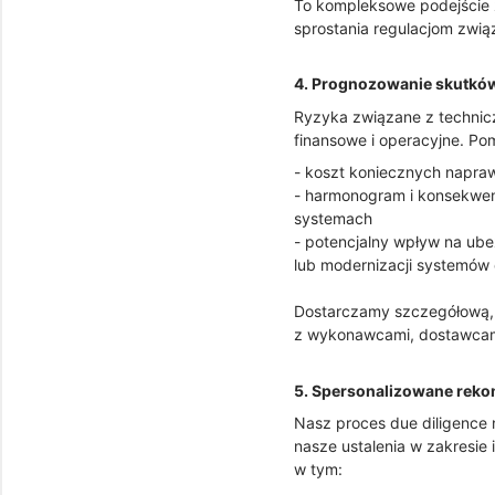
To kompleksowe podejście 
sprostania regulacjom zwią
4. Prognozowanie skutkó
Ryzyka związane z technic
finansowe i operacyjne. P
- koszt koniecznych napraw
- harmonogram i konsekwen
systemach
- potencjalny wpływ na ube
lub modernizacji systemów
Dostarczamy szczegółową, o
z wykonawcami, dostawcami 
5. Spersonalizowane rek
Nasz proces due diligence 
nasze ustalenia w zakresie 
w tym: