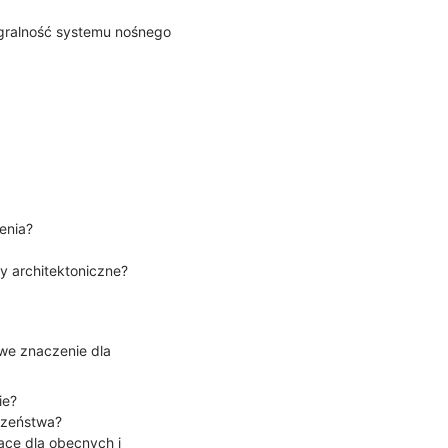
egralność systemu nośnego
enia?
y architektoniczne?
we znaczenie dla
ie?
czeństwa?
ące dla obecnych i