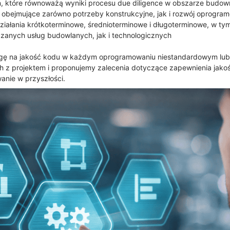
ań, które równoważą wyniki procesu due diligence w obszarze budown
obejmujące zarówno potrzeby konstrukcyjne, jak i rozwój oprogra
ziałania krótkoterminowe, średnioterminowe i długoterminowe, w ty
czanych usług budowlanych, jak i technologicznych
ę na jakość kodu w każdym oprogramowaniu niestandardowym lub 
 z projektem i proponujemy zalecenia dotyczące zapewnienia jako
nie w przyszłości.