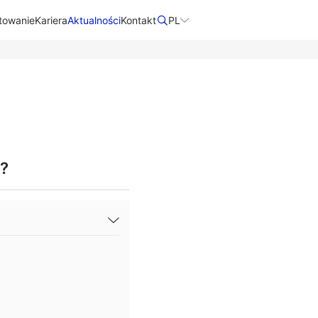
towanie
Kariera
Aktualności
Kontakt​
PL
z?