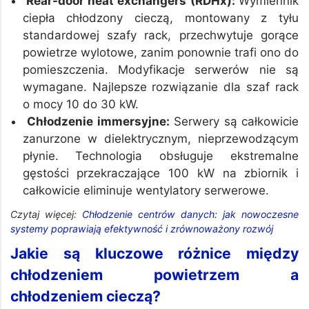
Rear-door heat exchangers (RDHx):
Wymiennik
ciepła chłodzony cieczą, montowany z tyłu
standardowej szafy rack, przechwytuje gorące
powietrze wylotowe, zanim ponownie trafi ono do
pomieszczenia. Modyfikacje serwerów nie są
wymagane. Najlepsze rozwiązanie dla szaf rack
o mocy 10 do 30 kW.
Chłodzenie immersyjne:
Serwery są całkowicie
zanurzone w dielektrycznym, nieprzewodzącym
płynie. Technologia obsługuje ekstremalne
gęstości przekraczające 100 kW na zbiornik i
całkowicie eliminuje wentylatory serwerowe.
Czytaj więcej:
Chłodzenie centrów danych: jak nowoczesne
systemy poprawiają efektywność i zrównoważony rozwój
Jakie są kluczowe różnice między
chłodzeniem powietrzem a
chłodzeniem cieczą?