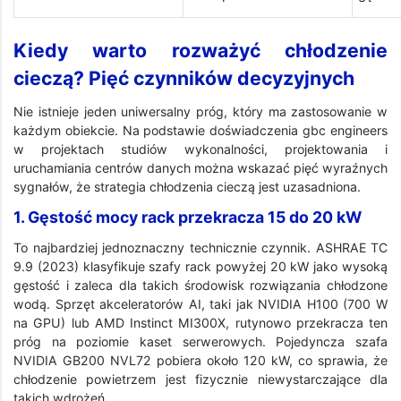
Kiedy warto rozważyć chłodzenie
cieczą? Pięć czynników decyzyjnych
Nie istnieje jeden uniwersalny próg, który ma zastosowanie w
każdym obiekcie. Na podstawie doświadczenia gbc engineers
w projektach studiów wykonalności, projektowania i
uruchamiania centrów danych można wskazać pięć wyraźnych
sygnałów, że strategia chłodzenia cieczą jest uzasadniona.
1. Gęstość mocy rack przekracza 15 do 20 kW
To najbardziej jednoznaczny technicznie czynnik. ASHRAE TC
9.9 (2023) klasyfikuje szafy rack powyżej 20 kW jako wysoką
gęstość i zaleca dla takich środowisk rozwiązania chłodzone
wodą. Sprzęt akceleratorów AI, taki jak NVIDIA H100 (700 W
na GPU) lub AMD Instinct MI300X, rutynowo przekracza ten
próg na poziomie kaset serwerowych. Pojedyncza szafa
NVIDIA GB200 NVL72 pobiera około 120 kW, co sprawia, że
chłodzenie powietrzem jest fizycznie niewystarczające dla
takich wdrożeń.