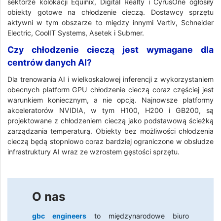
sektorze kolokacji Equinix, Digital Realty i CyrusOne ogłosiły
obiekty gotowe na chłodzenie cieczą. Dostawcy sprzętu
aktywni w tym obszarze to między innymi Vertiv, Schneider
Electric, CoolIT Systems, Asetek i Submer.
Czy chłodzenie cieczą jest wymagane dla
centrów danych AI?
Dla trenowania AI i wielkoskalowej inferencji z wykorzystaniem
obecnych platform GPU chłodzenie cieczą coraz częściej jest
warunkiem koniecznym, a nie opcją. Najnowsze platformy
akceleratorów NVIDIA, w tym H100, H200 i GB200, są
projektowane z chłodzeniem cieczą jako podstawową ścieżką
zarządzania temperaturą. Obiekty bez możliwości chłodzenia
cieczą będą stopniowo coraz bardziej ograniczone w obsłudze
infrastruktury AI wraz ze wzrostem gęstości sprzętu.
O nas
gbc engineers
to międzynarodowe biuro