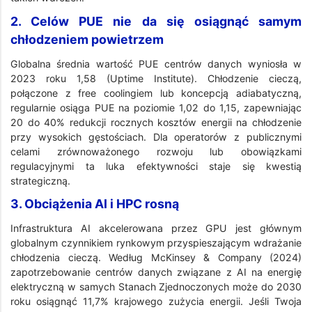
2. Celów PUE nie da się osiągnąć samym
chłodzeniem powietrzem
Globalna średnia wartość PUE centrów danych wyniosła w
2023 roku 1,58 (Uptime Institute). Chłodzenie cieczą,
połączone z free coolingiem lub koncepcją adiabatyczną,
regularnie osiąga PUE na poziomie 1,02 do 1,15, zapewniając
20 do 40% redukcji rocznych kosztów energii na chłodzenie
przy wysokich gęstościach. Dla operatorów z publicznymi
celami zrównoważonego rozwoju lub obowiązkami
regulacyjnymi ta luka efektywności staje się kwestią
strategiczną.
3. Obciążenia AI i HPC rosną
Infrastruktura AI akcelerowana przez GPU jest głównym
globalnym czynnikiem rynkowym przyspieszającym wdrażanie
chłodzenia cieczą. Według McKinsey & Company (2024)
zapotrzebowanie centrów danych związane z AI na energię
elektryczną w samych Stanach Zjednoczonych może do 2030
roku osiągnąć 11,7% krajowego zużycia energii. Jeśli Twoja