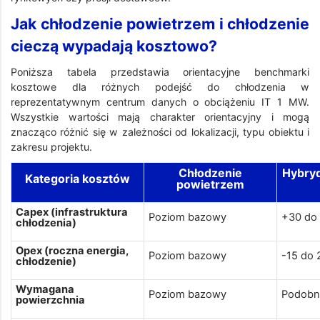
Jak chłodzenie powietrzem i chłodzenie
cieczą wypadają kosztowo?
Poniższa tabela przedstawia orientacyjne benchmarki
kosztowe dla różnych podejść do chłodzenia w
reprezentatywnym centrum danych o obciążeniu IT 1 MW.
Wszystkie wartości mają charakter orientacyjny i mogą
znacząco różnić się w zależności od lokalizacji, typu obiektu i
zakresu projektu.
Chłodzenie
Hybryd
Kategoria kosztów
powietrzem
Capex (infrastruktura
Poziom bazowy
+30 do
chłodzenia)
Opex (roczna energia,
Poziom bazowy
-15 do
chłodzenie)
Wymagana
Poziom bazowy
Podobn
powierzchnia