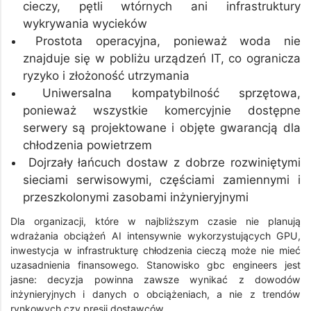
cieczy, pętli wtórnych ani infrastruktury
wykrywania wycieków
Prostota operacyjna, ponieważ woda nie
znajduje się w pobliżu urządzeń IT, co ogranicza
ryzyko i złożoność utrzymania
Uniwersalna kompatybilność sprzętowa,
ponieważ wszystkie komercyjnie dostępne
serwery są projektowane i objęte gwarancją dla
chłodzenia powietrzem
Dojrzały łańcuch dostaw z dobrze rozwiniętymi
sieciami serwisowymi, częściami zamiennymi i
przeszkolonymi zasobami inżynieryjnymi
Dla organizacji, które w najbliższym czasie nie planują
wdrażania obciążeń AI intensywnie wykorzystujących GPU,
inwestycja w infrastrukturę chłodzenia cieczą może nie mieć
uzasadnienia finansowego. Stanowisko gbc engineers jest
jasne: decyzja powinna zawsze wynikać z dowodów
inżynieryjnych i danych o obciążeniach, a nie z trendów
rynkowych czy presji dostawców.