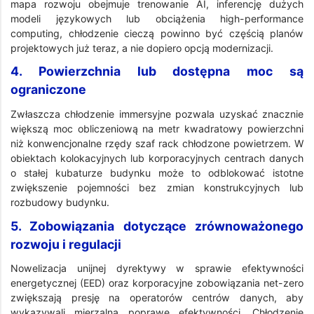
mapa rozwoju obejmuje trenowanie AI, inferencję dużych
modeli językowych lub obciążenia high-performance
computing, chłodzenie cieczą powinno być częścią planów
projektowych już teraz, a nie dopiero opcją modernizacji.
4. Powierzchnia lub dostępna moc są
ograniczone
Zwłaszcza chłodzenie immersyjne pozwala uzyskać znacznie
większą moc obliczeniową na metr kwadratowy powierzchni
niż konwencjonalne rzędy szaf rack chłodzone powietrzem. W
obiektach kolokacyjnych lub korporacyjnych centrach danych
o stałej kubaturze budynku może to odblokować istotne
zwiększenie pojemności bez zmian konstrukcyjnych lub
rozbudowy budynku.
5. Zobowiązania dotyczące zrównoważonego
rozwoju i regulacji
Nowelizacja unijnej dyrektywy w sprawie efektywności
energetycznej (EED) oraz korporacyjne zobowiązania net-zero
zwiększają presję na operatorów centrów danych, aby
wykazywali mierzalną poprawę efektywności. Chłodzenie