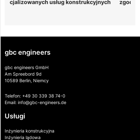
h
zgodność z przepisami
p
gbc engineers
gbc engineers GmbH
Am Spreebord 9d
10589 Berlin, Niemcy
Telefon:
+49 30 339 38 74-0
Email:
info@gbc-engineers.
de
Usługi
Inżynieria konstrukcyjna
Inżynieria lądowa