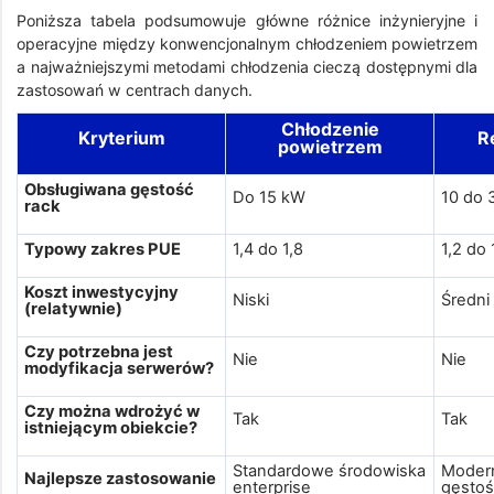
Poniższa tabela podsumowuje główne różnice inżynieryjne i
operacyjne między konwencjonalnym chłodzeniem powietrzem
a najważniejszymi metodami chłodzenia cieczą dostępnymi dla
zastosowań w centrach danych.
Chłodzenie
Kryterium
R
powietrzem
Obsługiwana gęstość
Do 15 kW
10 do 
rack
Typowy zakres PUE
1,4 do 1,8
1,2 do 
Koszt inwestycyjny
Niski
Średni
(relatywnie)
Czy potrzebna jest
Nie
Nie
modyfikacja serwerów?
Czy można wdrożyć w
Tak
Tak
istniejącym obiekcie?
Standardowe środowiska
Modern
Najlepsze zastosowanie
enterprise
gęstoś