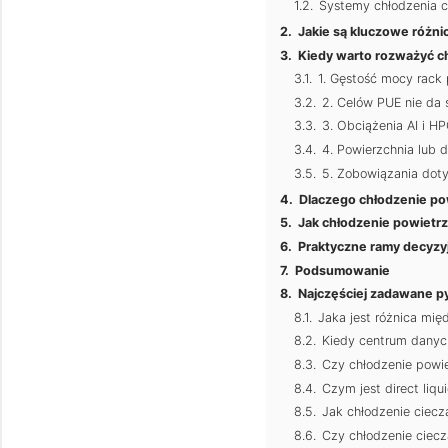
Systemy chłodzenia c
Jakie są kluczowe różn
Kiedy warto rozważyć c
1. Gęstość mocy rack
2. Celów PUE nie da
3. Obciążenia AI i HP
4. Powierzchnia lub 
5. Zobowiązania doty
Dlaczego chłodzenie po
Jak chłodzenie powietr
Praktyczne ramy decyzy
Podsumowanie
Najczęściej zadawane py
Jaka jest różnica mi
Kiedy centrum danych
Czy chłodzenie powi
Czym jest direct liq
Jak chłodzenie ciec
Czy chłodzenie ciec