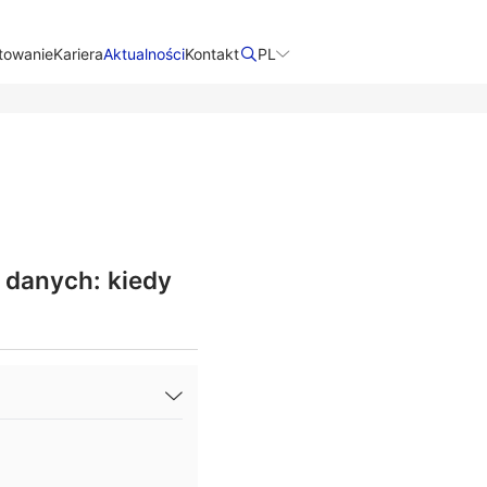
towanie
Kariera
Aktualności
Kontakt​
PL
 danych: kiedy