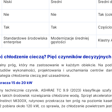
Niski
Średni
Średni 
Nie
Nie
Tak (col
Tak
Tak
Części
Standardowe środowiska
Modernizacje średniej
Klastry 
enterprise
gęstości
ć chłodzenie cieczą? Pięć czynników decyzyjnych
rsalny próg, który ma zastosowanie w każdym obiekcie. Na po
studiów wykonalności, projektowania i uruchamiania centrów d
ategia chłodzenia cieczą jest uzasadniona.
kracza 15 do 20 kW
zny technicznie czynnik. ASHRAE TC 9.9 (2023) klasyfikuje szaf
a takich środowisk rozwiązania chłodzone wodą. Sprzęt akcelerator
nstinct MI300X, rutynowo przekracza ten próg na poziomie kase
pobiera około 120 kW, co sprawia, że chłodzenie powietrzem jest 