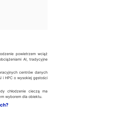
łodzenie powietrzem wciąż
ciążeniami AI, tradycyjne
poracyjnych centrów danych
 i HPC o wysokiej gęstości
edy chłodzenie cieczą ma
zym wyborem dla obiektu.
ych?