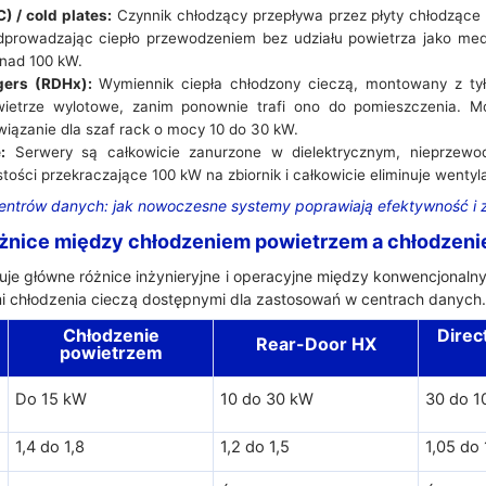
) / cold plates:
Czynnik chłodzący przepływa przez płyty chłodząc
dprowadzając ciepło przewodzeniem bez udziału powietrza jako med
onad 100 kW.
gers (RDHx):
Wymiennik ciepła chłodzony cieczą, montowany z tył
ietrze wylotowe, zanim ponownie trafi ono do pomieszczenia. M
iązanie dla szaf rack o mocy 10 do 30 kW.
:
Serwery są całkowicie zanurzone w dielektrycznym, nieprzewod
tości przekraczające 100 kW na zbiornik i całkowicie eliminuje wenty
entrów danych: jak nowoczesne systemy poprawiają efektywność i
óżnice między chłodzeniem powietrzem a chłodzeni
je główne różnice inżynieryjne i operacyjne między konwencjonal
i chłodzenia cieczą dostępnymi dla zastosowań w centrach danych.
Chłodzenie
Direct
Rear-Door HX
powietrzem
Do 15 kW
10 do 30 kW
30 do 
1,4 do 1,8
1,2 do 1,5
1,05 do 