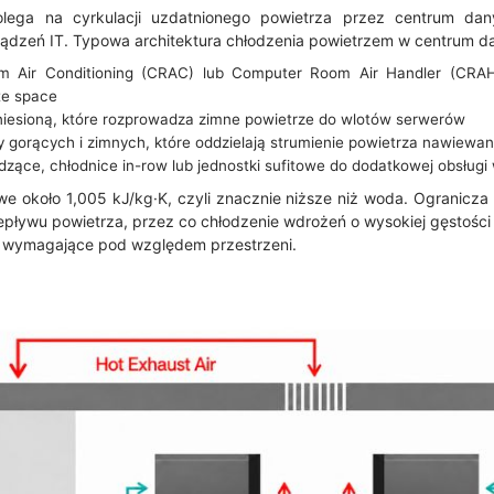
lega na cyrkulacji uzdatnionego powietrza przez centrum dan
ządzeń IT. Typowa architektura chłodzenia powietrzem w centrum d
m Air Conditioning (CRAC) lub Computer Room Air Handler (CRAH
te space
iesioną, które rozprowadza zimne powietrze do wlotów serwerów
zy gorących i zimnych, które oddzielają strumienie powietrza nawiewa
odzące, chłodnice in-row lub jednostki sufitowe do dodatkowej obsługi
we około 1,005 kJ/kg·K, czyli znacznie niższe niż woda. Ogranicza t
epływu powietrza, przez co chłodzenie wdrożeń o wysokiej gęstości
ej wymagające pod względem przestrzeni.