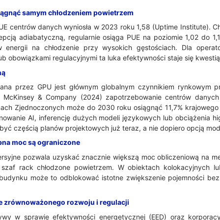
osiągnąć samym chłodzeniem powietrzem
UE centrów danych wyniosła w 2023 roku 1,58 (Uptime Institute). C
cepcją adiabatyczną, regularnie osiąga PUE na poziomie 1,02 do 1
w energii na chłodzenie przy wysokich gęstościach. Dla operat
 obowiązkami regulacyjnymi ta luka efektywności staje się kwestią
ną
rowana przez GPU jest głównym globalnym czynnikiem rynkowym p
ug McKinsey & Company (2024) zapotrzebowanie centrów danych 
ach Zjednoczonych może do 2030 roku osiągnąć 11,7% krajowego zu
nowanie AI, inferencję dużych modeli językowych lub obciążenia h
być częścią planów projektowych już teraz, a nie dopiero opcją mode
ępna moc są ograniczone
rsyjne pozwala uzyskać znacznie większą moc obliczeniową na m
 szaf rack chłodzone powietrzem. W obiektach kolokacyjnych lu
 budynku może to odblokować istotne zwiększenie pojemności bez
e zrównoważonego rozwoju i regulacji
tywy w sprawie efektywności energetycznej (EED) oraz korporac