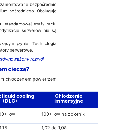
e zamontowane bezpośrednio
ium pośredniego. Obsługuje
u standardowej szafy rack,
odyfikacje serwerów nie są
zącym płynie. Technologia
latory serwerowe.
 zrównoważony rozwój
em cieczą?
nym chłodzeniem powietrzem
 liquid cooling
Chłodzenie
(DLC)
immersyjne
100+ kW
100+ kW na zbiornik
1,15
1,02 do 1,08