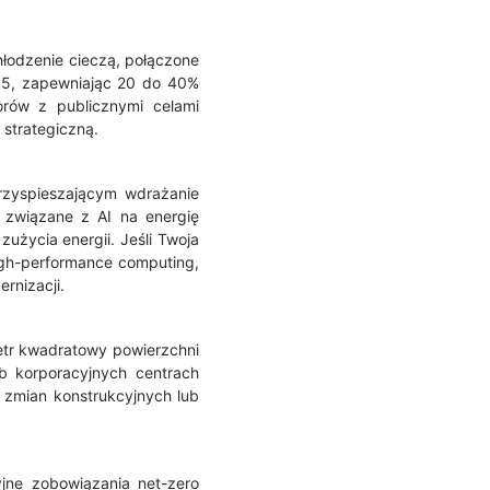
hłodzenie cieczą, połączone
,15, zapewniając 20 do 40%
orów z publicznymi celami
 strategiczną.
rzyspieszającym wdrażanie
związane z AI na energię
życia energii. Jeśli Twoja
igh-performance computing,
rnizacji.
etr kwadratowy powierzchni
b korporacyjnych centrach
 zmian konstrukcyjnych lub
yjne zobowiązania net-zero