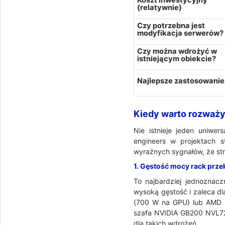
Koszt inwestycyjny
(relatywnie)
Czy potrzebna jest
modyfikacja serwerów?
Czy można wdrożyć w
istniejącym obiekcie?
Najlepsze zastosowanie
Kiedy warto rozważy
Nie istnieje jeden uniwe
engineers w projektach 
wyraźnych sygnałów, że str
1. Gęstość mocy rack prze
To najbardziej jednoznac
wysoką gęstość i zaleca dl
(700 W na GPU) lub AMD I
szafa NVIDIA GB200 NVL72 
dla takich wdrożeń.