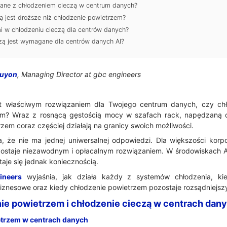
zane z chłodzeniem cieczą w centrum danych?
ą jest droższe niż chłodzenie powietrzem?
ami w chłodzeniu cieczą dla centrów danych?
zą jest wymagane dla centrów danych AI?
Guyon
, Managing Director at gbc engineers
st właściwym rozwiązaniem dla Twojego centrum danych, czy ch
m? Wraz z rosnącą gęstością mocy w szafach rack, napędzaną ob
zem coraz częściej działają na granicy swoich możliwości.
, że nie ma jednej uniwersalnej odpowiedzi. Dla większości kor
ostaje niezawodnym i opłacalnym rozwiązaniem. W środowiskach AI
aje się jednak koniecznością.
ineers
wyjaśnia, jak działa każdy z systemów chłodzenia, ki
biznesowe oraz kiedy chłodzenie powietrzem pozostaje rozsądniejs
nie powietrzem i chłodzenie cieczą w centrach dan
trzem w centrach danych