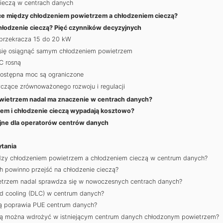
ieczą w centrach danych
ice między chłodzeniem powietrzem a chłodzeniem cieczą?
hłodzenie cieczą? Pięć czynników decyzyjnych
 przekracza 15 do 20 kW
 się osiągnąć samym chłodzeniem powietrzem
C rosną
dostępna moc są ograniczone
czące zrównoważonego rozwoju i regulacji
wietrzem nadal ma znaczenie w centrach danych?
zem i chłodzenie cieczą wypadają kosztowo?
jne dla operatorów centrów danych
tania
ędzy chłodzeniem powietrzem a chłodzeniem cieczą w centrum danych?
 powinno przejść na chłodzenie cieczą?
etrzem nadal sprawdza się w nowoczesnych centrach danych?
uid cooling (DLC) w centrum danych?
zą poprawia PUE centrum danych?
zą można wdrożyć w istniejącym centrum danych chłodzonym powietrzem?