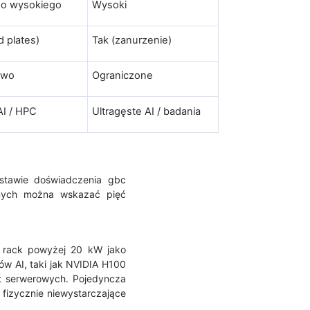
do wysokiego
Wysoki
d plates)
Tak (zanurzenie)
owo
Ograniczone
AI / HPC
Ultragęste AI / badania
dstawie doświadczenia gbc
anych można wskazać pięć
y rack powyżej 20 kW jako
ów AI, taki jak NVIDIA H100
t serwerowych. Pojedyncza
fizycznie niewystarczające