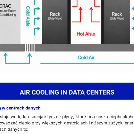
ą w centrach danych
tuje wodę lub specjalistyczne płyny, które przenoszą ciepło około 
owadzać ciepło przy większych gęstościach i niższym zużyciu energ
ach danych to: