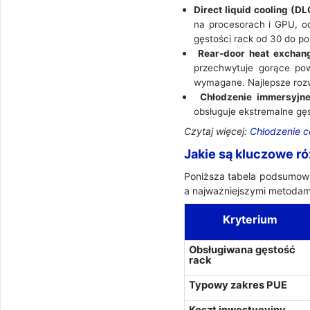
Direct liquid cooling (DLC
na procesorach i GPU, o
gęstości rack od 30 do p
Rear-door heat exchan
przechwytuje gorące pow
wymagane. Najlepsze rozw
Chłodzenie immersyjne
obsługuje ekstremalne gęs
Czytaj więcej:
Chłodzenie c
Jakie są kluczowe r
Poniższa tabela podsumowu
a najważniejszymi metodam
Kryterium
Obsługiwana gęstość
rack
Typowy zakres PUE