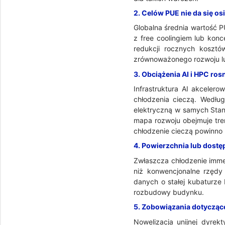
2. Celów PUE nie da się 
Globalna średnia wartość P
z free coolingiem lub kon
redukcji rocznych kosztó
zrównoważonego rozwoju lub
3. Obciążenia AI i HPC ros
Infrastruktura AI akcele
chłodzenia cieczą. Wedł
elektryczną w samych Stan
mapa rozwoju obejmuje tre
chłodzenie cieczą powinno 
4. Powierzchnia lub dost
Zwłaszcza chłodzenie imme
niż konwencjonalne rzędy
danych o stałej kubaturze
rozbudowy budynku.
5. Zobowiązania dotycząc
Nowelizacja unijnej dyrek