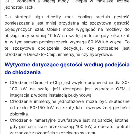
GPU koncentrują więcej mocy i ciepła w mniejszej liczbie
jednostek rack.
Dla strategii high density rack cooling średnia gęstość
pomieszczenia jest mniej przydatna niż szczytowa gęstość
pojedynczych szaf. Obiekt może wyglądać na możliwy do
obsługi przy średniej 10 kW na szafę, podczas gdy kilka szaf
AI w tym samym pomieszczeniu wymaga 80 kW lub więcej. To
te szczytowe obciążenia decydują, czy potrzebne jest
chłodzenie Direct-to-Chip, immersyjne czy hybrydowe.
Wytyczne dotyczące gęstości według podejścia
do chłodzenia
Chłodzenie Direct-to-Chip jest zwykle odpowiednie dla 30-
100 kW na szafę, jeśli dostępne jest wsparcie OEM i
integracja z wodną instalacją budynkową
Chłodzenie immersyjne jednofazowe może być skuteczne
od około 50-150 kW na szafę lub równoważnej gęstości
zbiornika
Chłodzenie immersyjne dwufazowe jest najbardziej istotne,
gdy gęstości stale przekraczają 100 kW, a operator potrafi
zarządzać złożonością szczelnego systemu