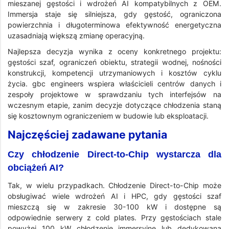
mieszanej gęstości i wdrożeń AI kompatybilnych z OEM.
Immersja staje się silniejsza, gdy gęstość, ograniczona
powierzchnia i długoterminowa efektywność energetyczna
uzasadniają większą zmianę operacyjną.
Najlepsza decyzja wynika z oceny konkretnego projektu:
gęstości szaf, ograniczeń obiektu, strategii wodnej, nośności
konstrukcji, kompetencji utrzymaniowych i kosztów cyklu
życia. gbc engineers wspiera właścicieli centrów danych i
zespoły projektowe w sprawdzaniu tych interfejsów na
wczesnym etapie, zanim decyzje dotyczące chłodzenia staną
się kosztownym ograniczeniem w budowie lub eksploatacji.
Najczęściej zadawane pytania
Czy chłodzenie Direct-to-Chip wystarcza dla
obciążeń AI?
Tak, w wielu przypadkach. Chłodzenie Direct-to-Chip może
obsługiwać wiele wdrożeń AI i HPC, gdy gęstości szaf
mieszczą się w zakresie 30-100 kW i dostępne są
odpowiednie serwery z cold plates. Przy gęstościach stale
powyżej 100 kW chłodzenie immersyjne lub dedykowana