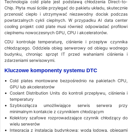
Technologia cold plate jest podstawą chłodzenia Direct-to-
Chip. Płyta musi ściśle przylegać do pakietu układu, skutecznie
przenosić ciepło i utrzymywać niezawodny docisk podczas
powtarzalnych cykli cieplnych. W przypadku AI data center
cooling projekt cold plate musi również odpowiadać profilowi
cieplnemu nowoczesnych GPU, CPU i akceleratorów.
CDU kontroluje temperaturę, ciśnienie i przepływ czynnika
chłodzącego. Oddziela obieg serwerowy od obiegu wodnego
budynku, chroniąc sprzęt IT przed wahaniami ciśnienia i
zdarzeniami serwisowymi.
Kluczowe komponenty systemu DTC
Cold plates montowane bezpośrednio na pakietach CPU,
GPU lub akceleratorów
Coolant Distribution Units do kontroli przepływu, ciśnienia i
temperatury
Szybkozłącza umożliwiające serwis serwera przy
minimalnym kontakcie z czynnikiem chłodzącym
Kolektory szafowe rozprowadzające czynnik chłodzący do
wielu serwerów
Integracja z instalacją budynkową: wodą lodową, obiegami