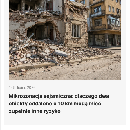
14th lipiec 2026
go dwa
6 powodów, dla których projekty cent
ieć
danych przekraczają budżet