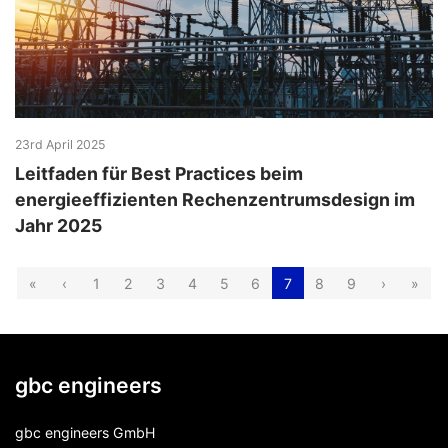
23rd April 2025
Leitfaden für Best Practices beim
energieeffizienten Rechenzentrumsdesign im
Jahr 2025
«
‹
1
2
3
4
5
6
7
8
9
›
»
gbc engineers
gbc engineers GmbH