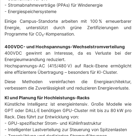
-
Stromabnahmeverträge (PPAs) für Windenergie
-
Energiespeichersysteme
Einige Campus-Standorte arbeiten mit 100 % erneuerbarer
Energie, unterstützt durch grüne Zertifizierungen und
Programme für CO₂-Kompensation.
400VDC- und Hochspannungs-Wechselstromverteilung
400VDC gewinnt an Interesse, da es Verluste bei der
Energieumwandlung reduziert.
Hochspannungs-AC (415/480 V) auf Rack-Ebene ermöglicht
eine effizientere Übertragung – besonders für KI-Cluster.
Diese Methoden vereinfachen die Energiearchitektur,
verbessern die Zuverlässigkeit und reduzieren Energieverluste.
KI und Planung für Hochleistungs-Racks
Künstliche Intelligenz ist energieintensiv. Große Modelle wie
GPT oder DALL·E benötigen GPU-Cluster mit bis zu 80 kW pro
Rack. Dies führt zur Entwicklung von:
- GPU-spezifischer Strom- und Kühlinfrastruktur
-
Intelligenter Lastverteilung zur Steuerung von Spitzenlasten
-
Zonenkühlung und dedizierten Stromzuführungen