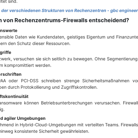
ltet sind.
 der verschiedenen Strukturen von Rechenzentren - gbc enginee
n von Rechenzentrums-Firewalls entscheidend?
enswerte
nsible Daten wie Kundendaten, geistiges Eigentum und Finanzunter
hern den Schutz dieser Ressourcen.
riffe
zwerk, versuchen sie sich seitlich zu bewegen. Ohne Segmentierung 
 kompromittiert werden.
rschriften
AA oder PCI-DSS schreiben strenge Sicherheitsmaßnahmen vor. 
en durch Protokollierung und Zugriffskontrollen.
ftskontinuität
ansomware können Betriebsunterbrechungen verursachen. Firewall
ig.
nd agiler Umgebungen
mend in Hybrid-Cloud-Umgebungen mit verteilten Teams. Firewalls 
weg konsistente Sicherheit gewährleisten.