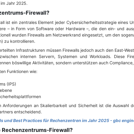
im Jahr 2025.
zentrums-Firewall?
l ist ein zentrales Element jeder Cybersicherheitsstrategie eines U
riere – in Form von Software oder Hardware –, die den ein- und a
ditionell wurden Firewalls am Netzwerkrand eingesetzt, um den soge
 zu kontrollieren.
rteilten Infrastrukturen müssen Firewalls jedoch auch den East-Wes
 zwischen internen Servern, Systemen und Workloads. Diese Fire
ennen böswillige Aktivitäten, sondern unterstützen auch Compliance
eten Funktionen wie:
ems (IPS)
sebene
icherheitsplattformen
Anforderungen an Skalierbarkeit und Sicherheit ist die Auswahl de
artners entscheidend.
s und Best Practices für Rechenzentren im Jahr 2025 - gbc engin
ne Rechenzentrums-Firewall?