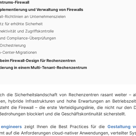
ntrums-Firewall
Implementierung und Verwaltung von Firewalls
all-Richtlinien an Unternehmenszielen
z für erhöhte Sicherheit
ktivität und Zugriffskontrolle
und Compliance-Überprüfungen
Orchestrierung
a-Center-Migrationen
beim Firewall-Design für Rechenzentren
tierung in einem Multi-Tenant-Rechenzentrum
ich die Sicherheitslandschaft von Rechenzentren rasant weiter – 
, hybride Infrastrukturen und hohe Erwartungen an Betriebszei
ht die Firewall – die erste Verteidigungslinie, die nicht nur den 
Bedrohungen blockiert und die Geschäftskontinuität sicherstellt.
 engineers
zeigt Ihnen die Best Practices für die
Gestaltung v
t auf die Anforderungen cloud-nativer Anwendungen, verteilter Sys