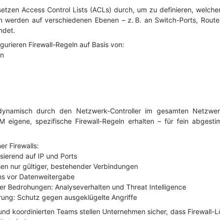
etzen Access Control Lists (ACLs) durch, um zu definieren, welche
ln werden auf verschiedenen Ebenen – z. B. an Switch-Ports, Routern
ndet.
gurieren Firewall-Regeln auf Basis von:
en
dynamisch durch den Netzwerk-Controller im gesamten Netzwerk ve
igene, spezifische Firewall-Regeln erhalten – für fein abgesti
r Firewalls:
asierend auf IP und Ports
ssen nur gültiger, bestehender Verbindungen
ans vor Datenweitergabe
er Bedrohungen: Analyseverhalten und Threat Intelligence
rung: Schutz gegen ausgeklügelte Angriffe
und koordinierten Teams stellen Unternehmen sicher, dass Firewall-