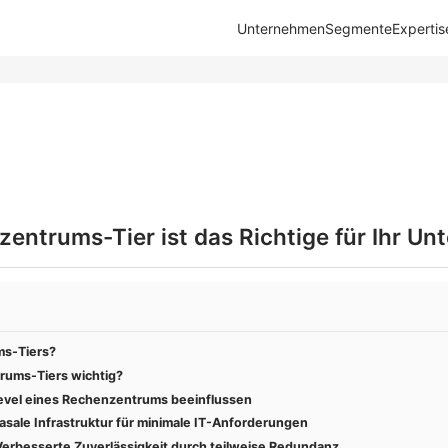
Unternehmen
Segmente
Expertis
entrums-Tier ist das Richtige für Ihr U
ms-Tiers?
ums-Tiers wichtig?
Level eines Rechenzentrums beeinflussen
asale Infrastruktur für minimale IT-Anforderungen
Verbesserte Zuverlässigkeit durch teilweise Redundanz