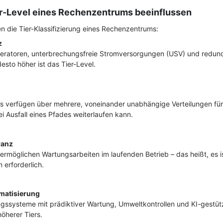
ier-Level eines Rechenzentrums beeinflussen
 die Tier-Klassifizierung eines Rechenzentrums:
z
ratoren, unterbrechungsfreie Stromversorgungen (USV) und redun
sto höher ist das Tier-Level.
s verfügen über mehrere, voneinander unabhängige Verteilungen fü
ei Ausfall eines Pfades weiterlaufen kann.
ranz
n ermöglichen Wartungsarbeiten im laufenden Betrieb – das heißt, es i
 erforderlich.
matisierung
ngssysteme mit prädiktiver Wartung, Umweltkontrollen und KI-gestüt
öherer Tiers.