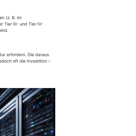
n (z. B. im
ier III- und Tier IV-
wird.
ktur erfordern. Die daraus
doch oft die Investition –