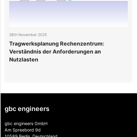
28th November 2025
2
:
Tragwerksplanung Rechenzentrum:
R
Verständnis der Anforderungen an
s
Nutzlasten
e
gbc engineers
gbc engineers GmbH
Am Spreebord 9d
10589 Berlin, Deutschland