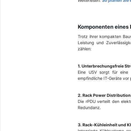
Weiterlesen:
So planen Sie
Komponenten eines
Trotz ihrer kompakten Bauw
Leistung und Zuverlässig
zählen:
1. Unterbrechungsfreie S
Eine USV sorgt für eine 
empfindliche IT-Geräte vor
2. Rack Power Distribution
Die rPDU verteilt den elek
Redundanz.
3. Rack-Kühleinheit und 
Integrierte Kühlsysteme r