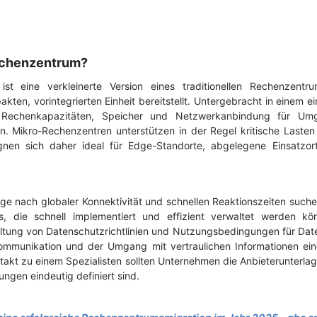
echenzentrum?
ist eine verkleinerte Version eines traditionellen Rechenzentr
ten, vorintegrierten Einheit bereitstellt. Untergebracht in einem e
e Rechenkapazitäten, Speicher und Netzwerkanbindung für Umg
n. Mikro-Rechenzentren unterstützen in der Regel kritische Lasten
gnen sich daher ideal für Edge-Standorte, abgelegene Einsatzor
age nach globaler Konnektivität und schnellen Reaktionszeiten su
s, die schnell implementiert und effizient verwaltet werden k
altung von Datenschutzrichtlinien und Nutzungsbedingungen für Dat
ommunikation und der Umgang mit vertraulichen Informationen eine
akt zu einem Spezialisten sollten Unternehmen die Anbieterunterlag
ungen eindeutig definiert sind.