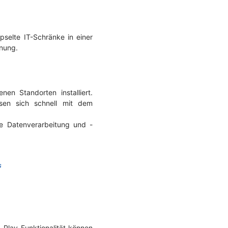
selte IT-Schränke in einer
anung.
n Standorten installiert.
sen sich schnell mit dem
te Datenverarbeitung und -
s
d-Play-Funktionalität können