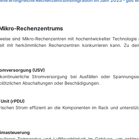
 eine erfolgreiche Rechenzentrumsmigration im Jahr 2025 - gbc e
 Mikro-Rechenzentrums
eise sind Mikro-Rechenzentren mit hochentwickelter Technologie a
keit mit herkömmlichen Rechenzentren konkurrieren kann. Zu de
tromversorgung (USV)
kontinuierliche Stromversorgung bei Ausfällen oder Spannung
 plötzlichen Abschaltungen oder Beschädigungen.
 Unit (rPDU)
trischen Strom effizient an die Komponenten im Rack und unterstüt
Klimasteuerung
egulieren Temperatur und Luftfeuchtigkeit im Gehäuse, um optim