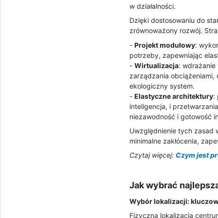
w działalności.
Dzięki dostosowaniu do st
zrównoważony rozwój. Strat
-
Projekt modułowy
: wyko
potrzeby, zapewniając ela
-
Wirtualizacja
: wdrażanie 
zarządzania obciążeniami, 
ekologiczny system.
-
Elastyczne architektury
:
inteligencja, i przetwarz
niezawodność i gotowość in
Uwzględnienie tych zasad 
minimalne zakłócenia, zapew
Czytaj więcej:
Czym jest p
Jak wybrać najlepszą
Wybór lokalizacji: kluczo
Fizyczna lokalizacja centr