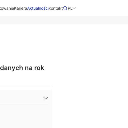
towanie
Kariera
Aktualności
Kontakt​
PL
 danych na rok