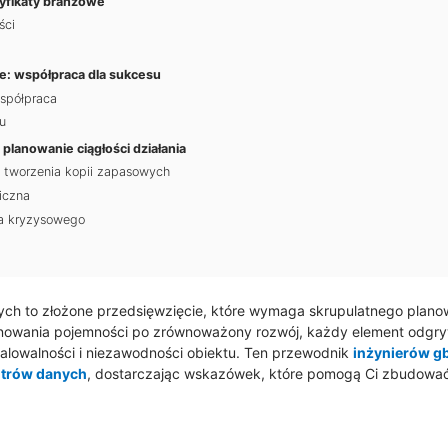
tyfikaty branżowe
ści
e: współpraca dla sukcesu
spółpraca
u
 planowanie ciągłości działania
i tworzenia kopii zapasowych
iczna
ia kryzysowego
ch to złożone przedsięwzięcie, które wymaga skrupulatnego planow
nowania pojemności po zrównoważony rozwój, każdy element odgry
alowalności i niezawodności obiektu. Ten przewodnik
inżynierów g
ntrów danych
, dostarczając wskazówek, które pomogą Ci zbudować 