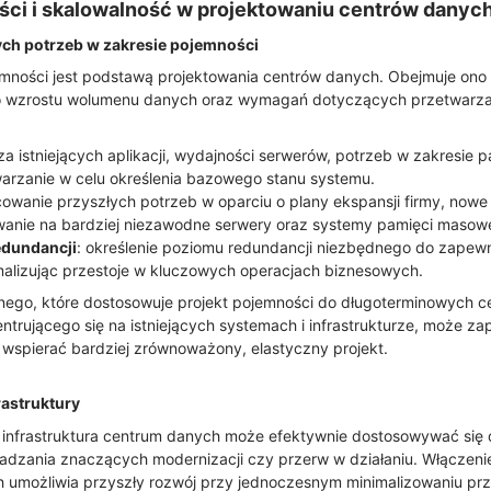
ci i skalowalność w projektowaniu centrów danyc
ych potrzeb w zakresie pojemności
mności jest podstawą projektowania centrów danych. Obejmuje ono
o wzrostu wolumenu danych oraz wymagań dotyczących przetwarza
iza istniejących aplikacji, wydajności serwerów, potrzeb w zakresie 
arzanie w celu określenia bazowego stanu systemu.
cowanie przyszłych potrzeb w oparciu o plany ekspansji firmy, nowe 
nie na bardziej niezawodne serwery oraz systemy pamięci masowe
dundancji
: określenie poziomu redundancji niezbędnego do zapewn
malizując przestoje w kluczowych operacjach biznesowych.
nego, które dostosowuje projekt pojemności do długoterminowych c
ntrującego się na istniejących systemach i infrastrukturze, może 
wspierać bardziej zrównoważony, elastyczny projekt.
rastruktury
 infrastruktura centrum danych może efektywnie dostosowywać si
dzania znaczących modernizacji czy przerw w działaniu. Włączenie 
 umożliwia przyszły rozwój przy jednoczesnym minimalizowaniu prz