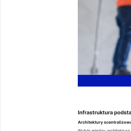
Infrastruktura pods
Architektury scentralizo
Wybór między architekturą 