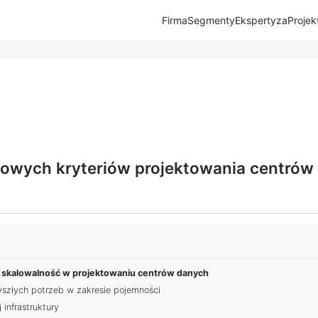
Firma
Segmenty
Ekspertyza
Projek
owych kryteriów projektowania centrów
i skalowalność w projektowaniu centrów danych
szłych potrzeb w zakresie pojemności
 infrastruktury