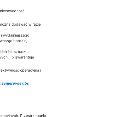
niezawodność i
 można dodawać w razie
 i wydajniejszego
tworząc bardziej
kich jak sztuczna
wych. To gwarantuje
fektywność operacyjną i
inżynierowie gbc
eracyjnych. Przestrzeganie