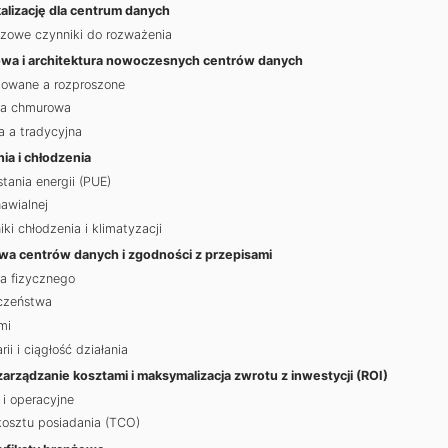
kalizację dla centrum danych
uczowe czynniki do rozważenia
owa i architektura nowoczesnych centrów danych
izowane a rozproszone
a a chmurowa
 a tradycyjna
ia i chłodzenia
ania energii (PUE)
nawialnej
i chłodzenia i klimatyzacji
a centrów danych i zgodności z przepisami
a fizycznego
czeństwa
mi
i i ciągłość działania
arządzanie kosztami i maksymalizacja zwrotu z inwestycji (ROI)
i operacyjne
kosztu posiadania (TCO)