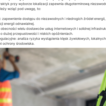
raktyk przy wyborze lokalizacji zapewnia długoterminową niezawodn
ależy wziąć pod uwagę, to:
ii: zapewnienie dostępu do niezawodnych i niedrogich źródeł energii
i energii odnawialnej.
 obecności wielu dostawców usług internetowych i solidnej infrastru
 dużej przepustowości i niskich opóźnieniach.
egulacyjne: analiza ryzyka wystąpienia klęsk żywiołowych, lokalny
i ochrony środowiska.