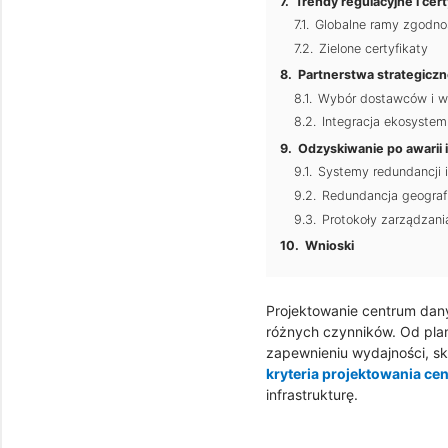
Trendy regulacyjne i cer
Globalne ramy zgodno
Zielone certyfikaty
Partnerstwa strategiczn
Wybór dostawców i w
Integracja ekosystem
Odzyskiwanie po awarii i
Systemy redundancji 
Redundancja geograf
Protokoły zarządzan
Wnioski
Projektowanie centrum dany
różnych czynników. Od pla
zapewnieniu wydajności, sk
kryteria projektowania ce
infrastrukturę.