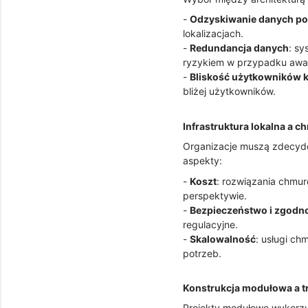
-
Odzyskiwanie danych po
lokalizacjach.
-
Redundancja danych
: sy
ryzykiem w przypadku awar
-
Bliskość użytkowników
bliżej użytkowników.
Infrastruktura lokalna a 
Organizacje muszą zdecydow
aspekty:
-
Koszt
: rozwiązania chmu
perspektywie.
-
Bezpieczeństwo i zgodn
regulacyjne.
-
Skalowalność
: usługi ch
potrzeb.
Konstrukcja modułowa a t
Projekty modułowe wykorzy