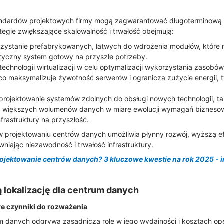
andardów projektowych firmy mogą zagwarantować długoterminową 
egie zwiększające skalowalność i trwałość obejmują:
rzystanie prefabrykowanych, łatwych do wdrożenia modułów, które
styczny system gotowy na przyszłe potrzeby.
technologii wirtualizacji w celu optymalizacji wykorzystania zasobów
co maksymalizuje żywotność serwerów i ogranicza zużycie energii, 
 projektowanie systemów zdolnych do obsługi nowych technologii, ta
ania większych wolumenów danych w miarę ewolucji wymagań bizneso
frastruktury na przyszłość.
w projektowaniu centrów danych umożliwia płynny rozwój, wyższą e
niając niezawodność i trwałość infrastruktury.
rojektowanie centrów danych? 3 kluczowe kwestie na rok 2025 - 
 lokalizację dla centrum danych
we czynniki do rozważenia
um danych odgrywa zasadniczą rolę w jego wydajności i kosztach op