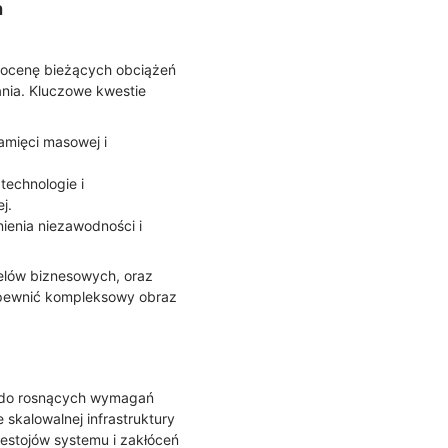
h
 ocenę bieżących obciążeń
nia. Kluczowe kwestie
pamięci masowej i
technologie i
j.
ienia niezawodności i
elów biznesowych, oraz
zapewnić kompleksowy obraz
ę do rosnących wymagań
skalowalnej infrastruktury
estojów systemu i zakłóceń