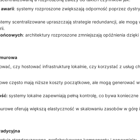
 awarii
: systemy rozproszone zwiększają odporność poprzez dystr
stemy scentralizowane upraszczają strategie redundancji, ale mogą
ii.
 końcowych
: architektury rozproszone zmniejszają opóźnienia dzię
chmurowa
ać, czy hostować infrastrukturę lokalnie, czy korzystać z usług 
rowe często mają niższe koszty początkowe, ale mogą generować w
ość:
systemy lokalne zapewniają pełną kontrolę, co bywa konieczn
murowe oferują większą elastyczność w skalowaniu zasobów w górę i
radycyjna
stują standaryzowane, prefabrykowane komponenty i zapewniają: