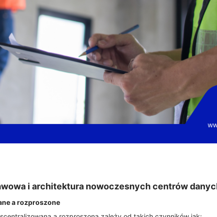
tawowa i architektura nowoczesnych centrów danyc
wane a rozproszone
scentralizowaną a rozproszoną zależy od takich czynników jak: