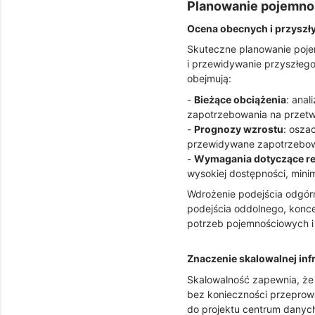
Planowanie pojemnoś
Ocena obecnych i przyszł
Skuteczne planowanie poje
i przewidywanie przyszłeg
obejmują:
-
Bieżące obciążenia
: anal
zapotrzebowania na przetw
-
Prognozy wzrostu
: osza
przewidywane zapotrzebowa
-
Wymagania dotyczące re
wysokiej dostępności, mini
Wdrożenie podejścia odgór
podejścia oddolnego, konce
potrzeb pojemnościowych i 
Znaczenie skalowalnej inf
Skalowalność zapewnia, że
bez konieczności przeprowa
do projektu centrum danych