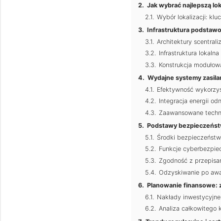
Jak wybrać najlepszą lo
Wybór lokalizacji: kl
Infrastruktura podstaw
Architektury scentral
Infrastruktura lokaln
Konstrukcja modułowa
Wydajne systemy zasilan
Efektywność wykorzyst
Integracja energii od
Zaawansowane technik
Podstawy bezpieczeństw
Środki bezpieczeństw
Funkcje cyberbezpie
Zgodność z przepisa
Odzyskiwanie po awari
Planowanie finansowe: z
Nakłady inwestycyjne 
Analiza całkowitego 