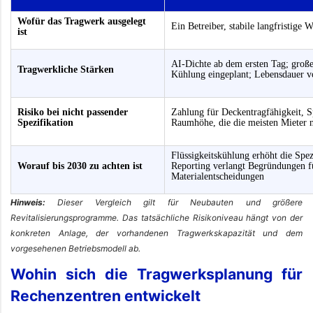
Wofür das Tragwerk ausgelegt
Ein Betreiber, stabile langfristige 
ist
AI-Dichte ab dem ersten Tag; groß
Tragwerkliche Stärken
Kühlung eingeplant; Lebensdauer v
Risiko bei nicht passender
Zahlung für Deckentragfähigkeit, 
Spezifikation
Raumhöhe, die die meisten Mieter 
Flüssigkeitskühlung erhöht die Spez
Worauf bis 2030 zu achten ist
Reporting verlangt Begründungen f
Materialentscheidungen
Hinweis:
Dieser Vergleich gilt für Neubauten und größere
Revitalisierungsprogramme. Das tatsächliche Risikoniveau hängt von der
konkreten Anlage, der vorhandenen Tragwerkskapazität und dem
vorgesehenen Betriebsmodell ab.
Wohin sich die Tragwerksplanung für
Rechenzentren entwickelt