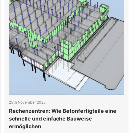
25th November 2025
2
Rechenzentren: Wie Betonfertigteile eine
K
schnelle und einfache Bauweise
H
ermöglichen
A