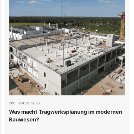
2nd Februar 2026
2
Was macht Tragwerksplanung im modernen
V
Bauwesen?
D