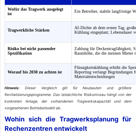
Wofür das Tragwerk ausgelegt
Ein Betreiber, stabile langfristige 
ist
AI-Dichte ab dem ersten Tag; groß
Tragwerkliche Stärken
Kühlung eingeplant; Lebensdauer v
Risiko bei nicht passender
Zahlung für Deckentragfähigkeit, 
Spezifikation
Raumhöhe, die die meisten Mieter 
Flüssigkeitskühlung erhöht die Spez
Worauf bis 2030 zu achten ist
Reporting verlangt Begründungen f
Materialentscheidungen
Hinweis:
Dieser Vergleich gilt für Neubauten und größere
Revitalisierungsprogramme. Das tatsächliche Risikoniveau hängt von der
konkreten Anlage, der vorhandenen Tragwerkskapazität und dem
vorgesehenen Betriebsmodell ab.
Wohin sich die Tragwerksplanung für
Rechenzentren entwickelt