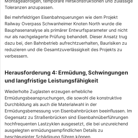
Montageabfolgen, temporäre Hilfskonstruktionen und zulässige
Toleranzen anzupassen.
Bei mehrfeldrigen Eisenbahnquerungen wie dem Projekt
Railway Overpass Schwanheimer Knoten North wurde die
Bauphasenanalyse als primärer Entwurfsparameter und nicht
nur als nachgelagerte Prüfung behandelt. Dieser Ansatz trug
dazu bei, den Bahnbetrieb aufrechtzuerhalten, Baurisiken zu
reduzieren und die Gesamtzuverlässigkeit des Projekts zu
verbessern.
Herausforderung 4: Ermüdung, Schwingungen
und langfristige Leistungsfähigkeit
Wiederholte Zuglasten erzeugen erhebliche
Ermüdungsbeanspruchungen, die sowohl die konstruktive
Durchbildung als auch die Materialwahl in der
Ermüdungsbemessung von Eisenbahnbrücken beeinflussen. Im
Gegensatz zu Straßenbrücken sind Eisenbahnüberführungen
hochfrequenten Lastzyklen ausgesetzt, die bei unzureichend
ausgelegten ermüdungsempfindlichen Details zu
beschleunigter Schädigung führen können.