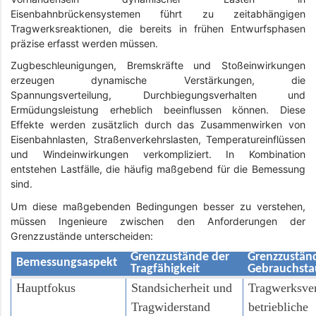
Eisenbahnbrückensystemen führt zu zeitabhängigen
Tragwerksreaktionen, die bereits in frühen Entwurfsphasen
präzise erfasst werden müssen.
Zugbeschleunigungen, Bremskräfte und Stoßeinwirkungen
erzeugen dynamische Verstärkungen, die
Spannungsverteilung, Durchbiegungsverhalten und
Ermüdungsleistung erheblich beeinflussen können. Diese
Effekte werden zusätzlich durch das Zusammenwirken von
Eisenbahnlasten, Straßenverkehrslasten, Temperatureinflüssen
und Windeinwirkungen verkompliziert. In Kombination
entstehen Lastfälle, die häufig maßgebend für die Bemessung
sind.
Um diese maßgebenden Bedingungen besser zu verstehen,
müssen Ingenieure zwischen den Anforderungen der
Grenzzustände unterscheiden:
Grenzzustände der
Grenzzustän
Bemessungsaspekt
Tragfähigkeit
Gebrauchstau
Hauptfokus
Standsicherheit und
Tragwerksver
Tragwiderstand
betriebliche