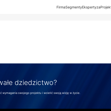
Firma
Segmenty
Ekspertyza
Projek
wałe dziedzictwo?
 wymagania swojego projektu i wcielić swoją wizję w życie.