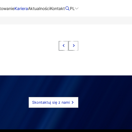
towanie
Kariera
Aktualności
Kontakt​
PL
Skontaktuj się z nami