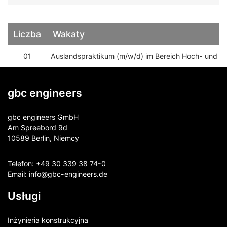
Liczba
Wakaty
01
Auslandspraktikum (m/w/d) im Bereich Hoch- und I
gbc engineers
gbc engineers GmbH
Am Spreebord 9d
10589 Berlin, Niemcy
Telefon:
+49 30 339 38 74-0
Email:
info@gbc-engineers.
de
Usługi
Inżynieria konstrukcyjna