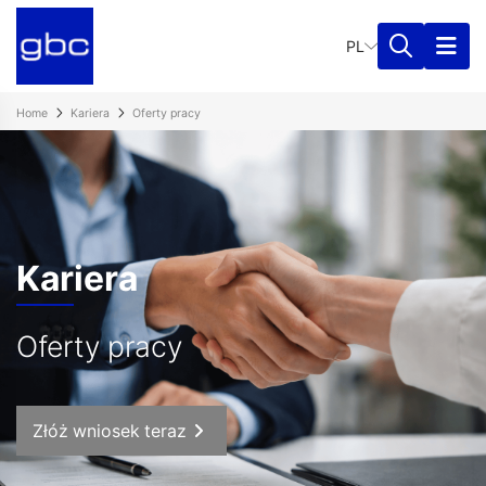
PL
Home
Kariera
Oferty pracy
Kariera
Oferty pracy
Złóż wniosek teraz