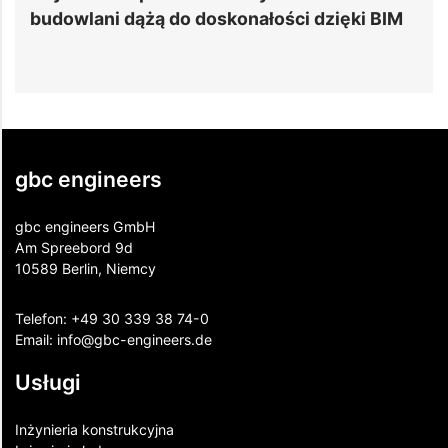
budowlani dążą do doskonałości dzięki BIM
p
gbc engineers
gbc engineers GmbH
Am Spreebord 9d
10589 Berlin, Niemcy
Telefon:
+49 30 339 38 74-0
Email:
info@gbc-engineers.
de
Usługi
Inżynieria konstrukcyjna