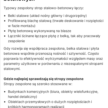
Typowy zespolony strop stalowo-betonowy łączy:
Belki stalowe (układ nośny główny i drugorzędny)
Profilowaną blachę stalową (trwałe deskowanie i rozpiętości
w fazie montażu)
Płytę betonową wykonywaną na blasze
Łączniki ścinane łączące płytę z belką, tak aby pracowały
zespolenie
Gdy rozwija się współpraca zespolona, belka stalowa i płyta
betonowa wspólnie przenoszą nośność i sztywność. Często
poprawia to efektywność wytrzymałości względem masy oraz
parametry użytkowe w porównaniu z niezespalonymi stropami
stalowymi.
Gdzie najlepiej sprawdzają się stropy zespolone
Stropy zespolone są szeroko stosowane w:
Budynkach komercyjnych (biura, obiekty wielofunkcyjne,
handel detaliczny)
Obiektach przemysłowych o dużych rozpiętościach i
krótkich harmonogramach realizacji