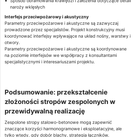
Sposób obramowania krawędzi i założenia dotyczące detali
naroży wklęsłych
Interfejs przeciwpożarowy i akustyczny
Parametry przeciwpożarowe i akustyczne są zazwyczaj
prowadzone przez specjalistów. Projekt konstrukcyjny musi
koordynować interfejsy wpływające na układ nośny, warstwy i
otwory.
Parametry przeciwpożarowe i akustyczne są koordynowane
na poziomie interfejsów we współpracy z konsultantami
specjalistycznymi i interesariuszami projektu.
Podsumowanie: przekształcenie
złożoności stropów zespolonych w
przewidywalną realizację
Zespolone stropy stalowo-betonowe mogą zapewnić
znaczące korzyści harmonogramowe i eksploatacyjne, ale
tylko wtedy, gdy dobór blachy, strategia łączników,