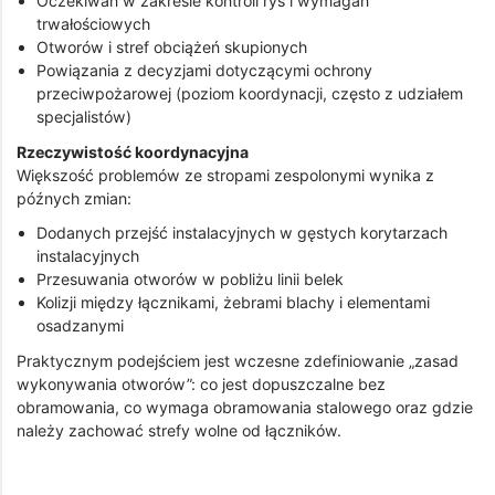
Oczekiwań w zakresie kontroli rys i wymagań
trwałościowych
Otworów i stref obciążeń skupionych
Powiązania z decyzjami dotyczącymi ochrony
przeciwpożarowej (poziom koordynacji, często z udziałem
specjalistów)
Rzeczywistość koordynacyjna
Większość problemów ze stropami zespolonymi wynika z
późnych zmian:
Dodanych przejść instalacyjnych w gęstych korytarzach
instalacyjnych
Przesuwania otworów w pobliżu linii belek
Kolizji między łącznikami, żebrami blachy i elementami
osadzanymi
Praktycznym podejściem jest wczesne zdefiniowanie „zasad
wykonywania otworów”: co jest dopuszczalne bez
obramowania, co wymaga obramowania stalowego oraz gdzie
należy zachować strefy wolne od łączników.