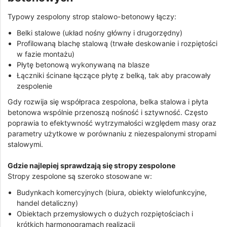
Typowy zespolony strop stalowo-betonowy łączy:
Belki stalowe (układ nośny główny i drugorzędny)
Profilowaną blachę stalową (trwałe deskowanie i rozpiętości
w fazie montażu)
Płytę betonową wykonywaną na blasze
Łączniki ścinane łączące płytę z belką, tak aby pracowały
zespolenie
Gdy rozwija się współpraca zespolona, belka stalowa i płyta
betonowa wspólnie przenoszą nośność i sztywność. Często
poprawia to efektywność wytrzymałości względem masy oraz
parametry użytkowe w porównaniu z niezespalonymi stropami
stalowymi.
Gdzie najlepiej sprawdzają się stropy zespolone
Stropy zespolone są szeroko stosowane w:
Budynkach komercyjnych (biura, obiekty wielofunkcyjne,
handel detaliczny)
Obiektach przemysłowych o dużych rozpiętościach i
krótkich harmonogramach realizacji