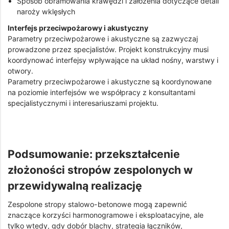
Sposób obramowania krawędzi i założenia dotyczące detali
naroży wklęsłych
Interfejs przeciwpożarowy i akustyczny
Parametry przeciwpożarowe i akustyczne są zazwyczaj
prowadzone przez specjalistów. Projekt konstrukcyjny musi
koordynować interfejsy wpływające na układ nośny, warstwy i
otwory.
Parametry przeciwpożarowe i akustyczne są koordynowane
na poziomie interfejsów we współpracy z konsultantami
specjalistycznymi i interesariuszami projektu.
Podsumowanie: przekształcenie
złożoności stropów zespolonych w
przewidywalną realizację
Zespolone stropy stalowo-betonowe mogą zapewnić
znaczące korzyści harmonogramowe i eksploatacyjne, ale
tylko wtedy, gdy dobór blachy, strategia łączników,