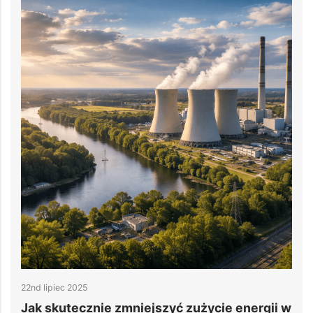
22nd lipiec 2025
1
Jak skutecznie zmniejszyć zużycie energii w
M