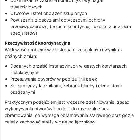
Oczekiwań w zakresie kontroli rys i wymagań
trwałościowych
Otworów i stref obciążeń skupionych
Powiązania z decyzjami dotyczącymi ochrony
przeciwpożarowej (poziom koordynacji, często z udziałem
specjalistów)
Rzeczywistość koordynacyjna
Większość problemów ze stropami zespolonymi wynika z
późnych zmian:
Dodanych przejść instalacyjnych w gęstych korytarzach
instalacyjnych
Przesuwania otworów w pobliżu linii belek
Kolizji między łącznikami, żebrami blachy i elementami
osadzanymi
Praktycznym podejściem jest wczesne zdefiniowanie „zasad
wykonywania otworów”: co jest dopuszczalne bez
obramowania, co wymaga obramowania stalowego oraz gdzie
należy zachować strefy wolne od łączników.