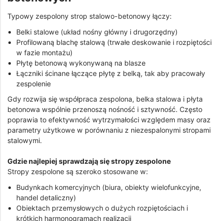
Typowy zespolony strop stalowo-betonowy łączy:
Belki stalowe (układ nośny główny i drugorzędny)
Profilowaną blachę stalową (trwałe deskowanie i rozpiętości
w fazie montażu)
Płytę betonową wykonywaną na blasze
Łączniki ścinane łączące płytę z belką, tak aby pracowały
zespolenie
Gdy rozwija się współpraca zespolona, belka stalowa i płyta
betonowa wspólnie przenoszą nośność i sztywność. Często
poprawia to efektywność wytrzymałości względem masy oraz
parametry użytkowe w porównaniu z niezespalonymi stropami
stalowymi.
Gdzie najlepiej sprawdzają się stropy zespolone
Stropy zespolone są szeroko stosowane w:
Budynkach komercyjnych (biura, obiekty wielofunkcyjne,
handel detaliczny)
Obiektach przemysłowych o dużych rozpiętościach i
krótkich harmonogramach realizacji