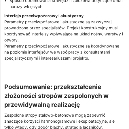
Sposób obramowania krawędzi i założenia dotyczące detali
naroży wklęsłych
Interfejs przeciwpożarowy i akustyczny
Parametry przeciwpożarowe i akustyczne są zazwyczaj
prowadzone przez specjalistów. Projekt konstrukcyjny musi
koordynować interfejsy wpływające na układ nośny, warstwy i
otwory.
Parametry przeciwpożarowe i akustyczne są koordynowane
na poziomie interfejsów we współpracy z konsultantami
specjalistycznymi i interesariuszami projektu.
Podsumowanie: przekształcenie
złożoności stropów zespolonych w
przewidywalną realizację
Zespolone stropy stalowo-betonowe mogą zapewnić
znaczące korzyści harmonogramowe i eksploatacyjne, ale
tylko wtedy, gdy dobór blachy, strategia łączników,