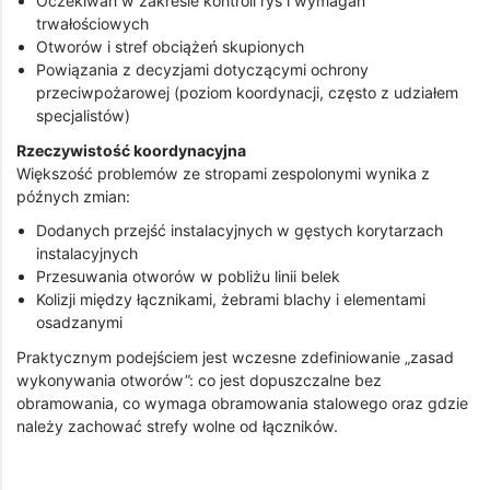
Oczekiwań w zakresie kontroli rys i wymagań
trwałościowych
Otworów i stref obciążeń skupionych
Powiązania z decyzjami dotyczącymi ochrony
przeciwpożarowej (poziom koordynacji, często z udziałem
specjalistów)
Rzeczywistość koordynacyjna
Większość problemów ze stropami zespolonymi wynika z
późnych zmian:
Dodanych przejść instalacyjnych w gęstych korytarzach
instalacyjnych
Przesuwania otworów w pobliżu linii belek
Kolizji między łącznikami, żebrami blachy i elementami
osadzanymi
Praktycznym podejściem jest wczesne zdefiniowanie „zasad
wykonywania otworów”: co jest dopuszczalne bez
obramowania, co wymaga obramowania stalowego oraz gdzie
należy zachować strefy wolne od łączników.