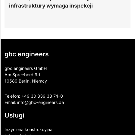
frastruktury wymaga inspekcji
centrów
inżynier
gbc engineers
gbc engineers GmbH
Am Spreebord 9d
10589 Berlin, Niemcy
Telefon:
+49 30 339 38 74-0
Email:
info@gbc-engineers.
de
Usługi
Inżynieria konstrukcyjna