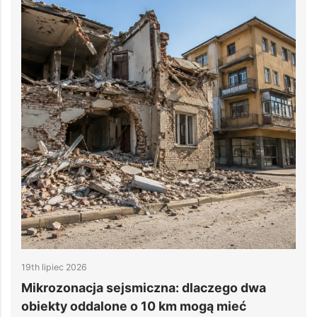
19th lipiec 2026
1
e
Mikrozonacja sejsmiczna: dlaczego dwa
6
obiekty oddalone o 10 km mogą mieć
d