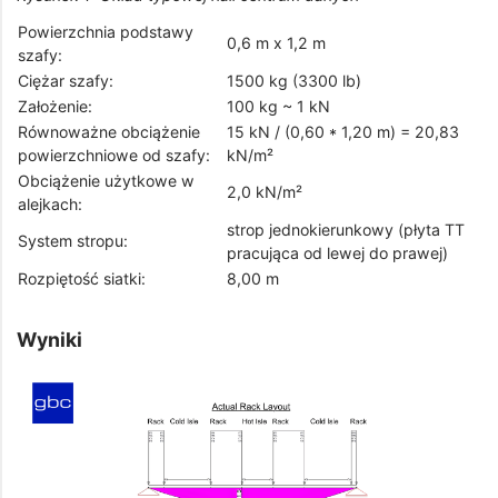
Powierzchnia podstawy
0,6 m x 1,2 m
szafy:
Ciężar szafy:
1500 kg (3300 lb)
Założenie:
100 kg ~ 1 kN
Równoważne obciążenie
15 kN / (0,60 * 1,20 m) = 20,83
powierzchniowe od szafy:
kN/m²
Obciążenie użytkowe w
2,0 kN/m²
alejkach:
strop jednokierunkowy (płyta TT
System stropu:
pracująca od lewej do prawej)
Rozpiętość siatki:
8,00 m
Wyniki