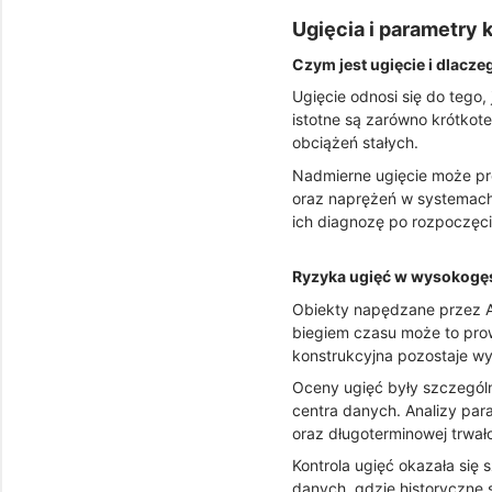
Ugięcia i parametry 
Czym jest ugięcie i dlacz
Ugięcie odnosi się do tego
istotne są zarówno krótkote
obciążeń stałych.
Nadmierne ugięcie może pr
oraz naprężeń w systemach 
ich diagnozę po rozpoczęciu
Ryzyka ugięć w wysokogę
Obiekty napędzane przez AI
biegiem czasu może to pro
konstrukcyjna pozostaje wy
Oceny ugięć były szczególn
centra danych. Analizy pa
oraz długoterminowej trwało
Kontrola ugięć okazała si
danych, gdzie historyczne s