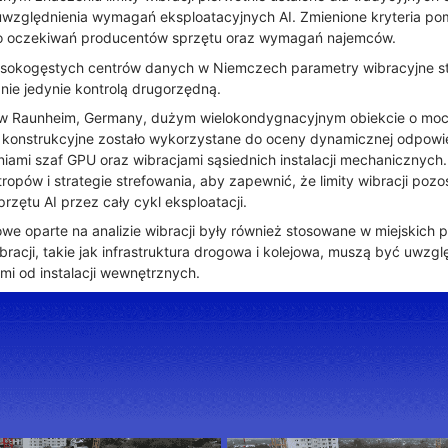
uwzględnienia wymagań eksploatacyjnych AI. Zmienione kryteria p
do oczekiwań producentów sprzętu oraz wymagań najemców.
wysokogęstych centrów danych w Niemczech parametry wibracyjne st
nie jedynie kontrolą drugorzędną.
w Raunheim, Germany, dużym wielokondygnacyjnym obiekcie o mocy
onstrukcyjne zostało wykorzystane do oceny dynamicznej odpowi
ami szaf GPU oraz wibracjami sąsiednich instalacji mechanicznych. 
ropów i strategie strefowania, aby zapewnić, że limity wibracji poz
zętu AI przez cały cykl eksploatacji.
we oparte na analizie wibracji były również stosowane w miejskich 
racji, takie jak infrastruktura drogowa i kolejowa, muszą być uwzgl
 od instalacji wewnętrznych.