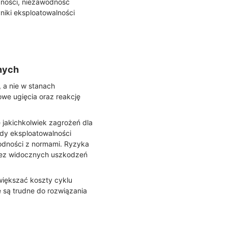
pności, niezawodność
iki eksploatowalności
nych
 a nie w stanach
owe ugięcia oraz reakcję
 jakichkolwiek zagrożeń dla
dy eksploatowalności
godności z normami. Ryzyka
 bez widocznych uszkodzeń
większać koszty cyklu
 są trudne do rozwiązania