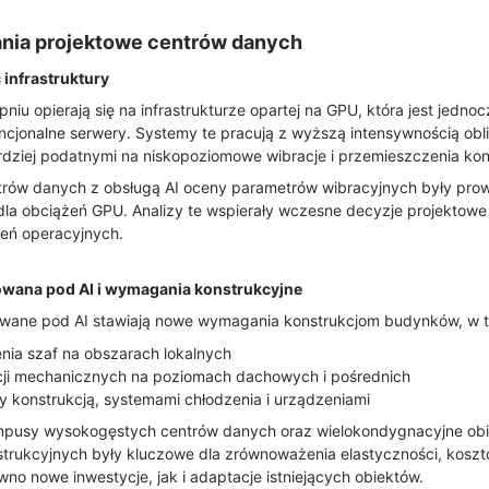
nia projektowe centrów danych
 infrastruktury
iu opierają się na infrastrukturze opartej na GPU, która jest jednocz
ncjonalne serwery. Systemy te pracują z wyższą intensywnością ob
ardziej podatnymi na niskopoziomowe wibracje i przemieszczenia kons
trów danych z obsługą AI oceny parametrów wibracyjnych były prow
la obciążeń GPU. Analizy te wspierały wczesne decyzje projektowe 
zeń operacyjnych.
zowana pod AI i wymagania konstrukcyjne
wane pod AI stawiają nowe wymagania konstrukcjom budynków, w 
nia szaf na obszarach lokalnych
cji mechanicznych na poziomach dachowych i pośrednich
y konstrukcją, systemami chłodzenia i urządzeniami
ampusy wysokogęstych centrów danych oraz wielokondygnacyjne obi
rukcyjnych były kluczowe dla zrównoważenia elastyczności, kosztó
wno nowe inwestycje, jak i adaptacje istniejących obiektów.