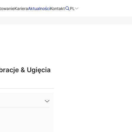
towanie
Kariera
Aktualności
Kontakt​
PL
racje & Ugięcia