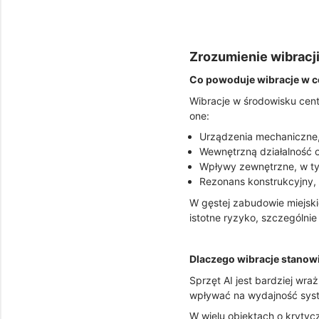
Zrozumienie wibracj
Co powoduje wibracje w 
Wibracje w środowisku cent
one:
Urządzenia mechaniczne, 
Wewnętrzną działalność o
Wpływy zewnętrzne, w tym
Rezonans konstrukcyjny, 
W gęstej zabudowie miejski
istotne ryzyko, szczególn
Dlaczego wibracje stanowi
Sprzęt AI jest bardziej wra
wpływać na wydajność syst
W wielu obiektach o krytyc