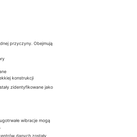
jednej przyczyny. Obejmują
ory
lane
kkiej konstrukcji
tały zidentyfikowane jako
długotrwałe wibracje mogą
.
 centrów danych zostały