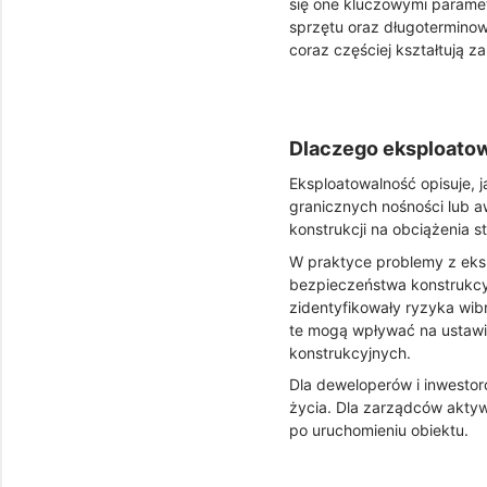
się one kluczowymi parame
sprzętu oraz długoterminow
coraz częściej kształtują z
Dlaczego eksploato
Eksploatowalność opisuje, 
granicznych nośności lub a
konstrukcji na obciążenia s
W praktyce problemy z eksp
bezpieczeństwa konstrukcy
zidentyfikowały ryzyka wib
te mogą wpływać na ustawi
konstrukcyjnych.
Dla deweloperów i inwesto
życia. Dla zarządców aktyw
po uruchomieniu obiektu.