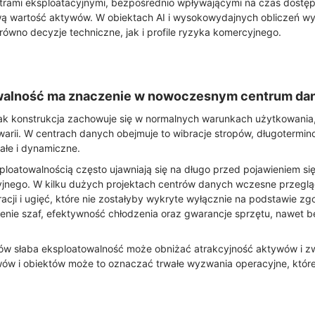
trami eksploatacyjnymi, bezpośrednio wpływającymi na czas dostę
ą wartość aktywów. W obiektach AI i wysokowydajnych obliczeń wyn
arówno decyzje techniczne, jak i profile ryzyka komercyjnego.
walność ma znaczenie w nowoczesnym centrum da
jak konstrukcja zachowuje się w normalnych warunkach użytkowania,
warii. W centrach danych obejmuje to wibracje stropów, długotermin
tałe i dynamiczne.
loatowalnością często ujawniają się na długo przed pojawieniem się
jnego. W kilku dużych projektach centrów danych wczesne przeglą
racji i ugięć, które nie zostałyby wykryte wyłącznie na podstawie z
enie szaf, efektywność chłodzenia oraz gwarancje sprzętu, nawet
rów słaba eksploatowalność może obniżać atrakcyjność aktywów i z
ów i obiektów może to oznaczać trwałe wyzwania operacyjne, które