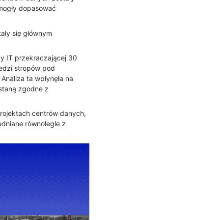
omogły dopasować
ały się głównym
 IT przekraczającej 30
edzi stropów pod
Analiza ta wpłynęła na
ostaną zgodne z
projektach centrów danych,
ędniane równolegle z