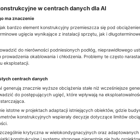
konstrukcyjne w centrach danych dla AI
ego ma znaczenie
, jak bardzo element konstrukcyjny przemieszcza się pod obciążeni
rminowe ugięcia wynikające z instalacji sprzętu, jak i długotermin
owadzić do nierówności podniesionych podłóg, nieprawidłowego us
prowadzenia okablowania i chłodzenia. Problemy te często narastaj
 eksploatacji.
stych centrach danych
 generują znacznie wyższe obciążenia stałe niż wcześniejsze gene
wadzić do postępujących ugięć, które wpływają na eksploatowalnoś
starczająca.
ie istotne w projektach adaptacji istniejących obiektów, gdzie budy
rametrów konstrukcyjnych wspierały decyzje dotyczące limitów ob
ści.
ę szczególnie krytyczna w wielokondygnacyjnych oraz adaptowanych
iatki konstrukcyjne i systemy stropowe pierwotnie nie były projekt