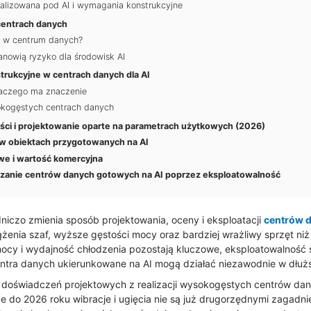
malizowana pod AI i wymagania konstrukcyjne
centrach danych
e w centrum danych?
anowią ryzyko dla środowisk AI
strukcyjne w centrach danych dla AI
dlaczego ma znaczenie
kogęstych centrach danych
ści i projektowanie oparte na parametrach użytkowych (2026)
ęć w obiektach przygotowanych na AI
we i wartość komercyjna
zanie centrów danych gotowych na AI poprzez eksploatowalność
dniczo zmienia sposób projektowania, oceny i eksploatacji
centrów 
enia szaf, wyższe gęstości mocy oraz bardziej wrażliwy sprzęt niż 
cy i wydajność chłodzenia pozostają kluczowe, eksploatowalność s
ntra danych ukierunkowane na AI mogą działać niezawodnie w dłuż
doświadczeń projektowych z realizacji wysokogęstych centrów d
 do 2026 roku wibracje i ugięcia nie są już drugorzędnymi zagadnien