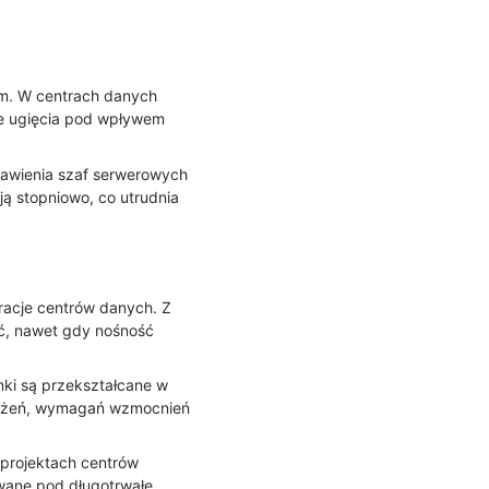
em. W centrach danych
owe ugięcia pod wpływem
tawienia szaf serwerowych
ą stopniowo, co utrudnia
racje centrów danych. Z
ć, nawet gdy nośność
nki są przekształcane w
ciążeń, wymagań wzmocnień
 projektach centrów
owane pod długotrwałe,