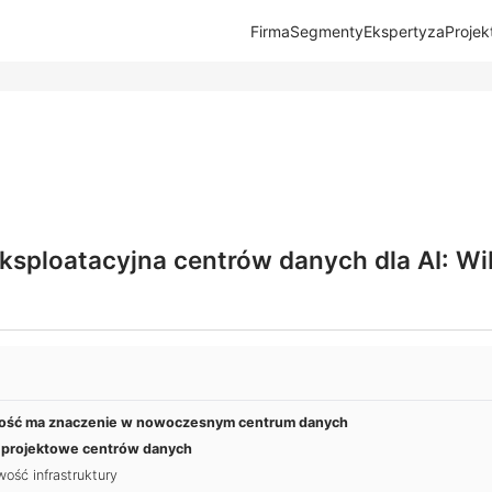
Firma
Segmenty
Ekspertyza
Projek
sploatacyjna centrów danych dla AI: Wib
ność ma znaczenie w nowoczesnym centrum danych
 projektowe centrów danych
wość infrastruktury