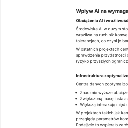
Wpływ AI na wymaga
Obciążenia AI i wrażliwość
Środowiska AI w dużym stopn
wrażliwa na ruch niż konwe
tolerancjach, co czyni je b
W ostatnich projektach cen
sprawdzenia przydatności d
ryzyko przyszłych ogranic
Infrastruktura zoptymali
Centra danych zoptymalizo
Znacznie wyższe obciąże
Zwiększoną masę instala
Większą interakcję międz
W projektach takich jak k
przeglądy parametrów konst
Podejście to wspierało zaró