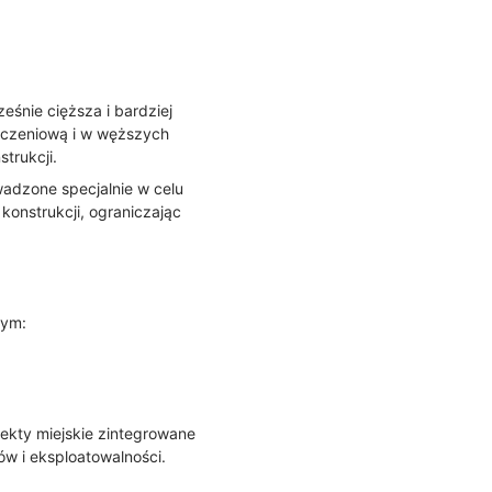
eśnie cięższa i bardziej
liczeniową i w węższych
trukcji.
adzone specjalnie w celu
konstrukcji, ograniczając
tym:
ekty miejskie zintegrowane
w i eksploatowalności.