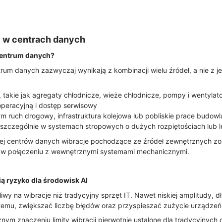
i w centrach danych
centrum danych?
rum danych zazwyczaj wynikają z kombinacji wielu źródeł, a nie z 
takie jak agregaty chłodnicze, wieże chłodnicze, pompy i wentylat
peracyjną i dostęp serwisowy
 ruch drogowy, infrastruktura kolejowa lub pobliskie prace budow
szczególnie w systemach stropowych o dużych rozpiętościach lub le
ej centrów danych wibracje pochodzące ze źródeł zewnętrznych zos
ie w połączeniu z wewnętrznymi systemami mechanicznymi.
ą ryzyko dla środowisk AI
żliwy na wibracje niż tradycyjny sprzęt IT. Nawet niskiej amplitudy, 
emu, zwiększać liczbę błędów oraz przyspieszać zużycie urządzeń
znym znaczeniu limity wibracji pierwotnie ustalone dla tradycyjnych