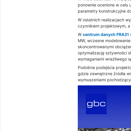
ponownie ocenione w celu 
parametry konstrukcyjne 
W ostatnich realizacjach 
czynnikiem projektowym, a 
W
centrum danych FRA31
MW, wczesne modelowanie k
skoncentrowanymi obciążeni
optymalizację sztywności st
wymaganiami wrażliwego spr
Podobne podejścia projekto
gdzie zewnętrzne źródła wib
wymuszeniami pochodzącymi