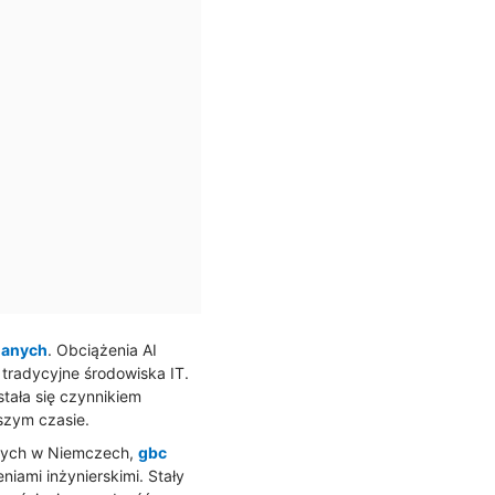
danych
. Obciążenia AI
tradycyjne środowiska IT.
tała się czynnikiem
szym czasie.
anych w Niemczech,
gbc
iami inżynierskimi. Stały