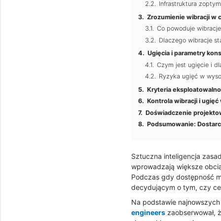
Infrastruktura zopty
Zrozumienie wibracji w 
Co powoduje wibracj
Dlaczego wibracje st
Ugięcia i parametry kon
Czym jest ugięcie i 
Ryzyka ugięć w wyso
Kryteria eksploatowalno
Kontrola wibracji i ugi
Doświadczenie projekto
Podsumowanie: Dostarc
Sztuczna inteligencja zasa
wprowadzają większe obciąż
Podczas gdy dostępność mo
decydującym o tym, czy ce
Na podstawie najnowszych 
engineers
zaobserwował, że