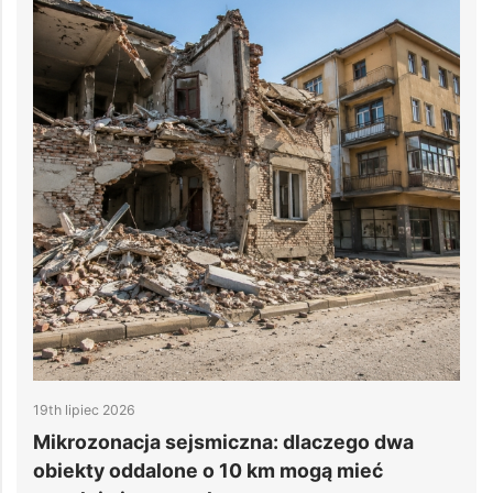
19th lipiec 2026
1
e
Mikrozonacja sejsmiczna: dlaczego dwa
6
obiekty oddalone o 10 km mogą mieć
d