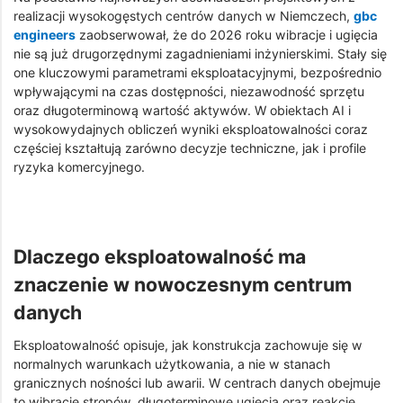
realizacji wysokogęstych centrów danych w Niemczech,
gbc
engineers
zaobserwował, że do 2026 roku wibracje i ugięcia
nie są już drugorzędnymi zagadnieniami inżynierskimi. Stały się
one kluczowymi parametrami eksploatacyjnymi, bezpośrednio
wpływającymi na czas dostępności, niezawodność sprzętu
oraz długoterminową wartość aktywów. W obiektach AI i
wysokowydajnych obliczeń wyniki eksploatowalności coraz
częściej kształtują zarówno decyzje techniczne, jak i profile
ryzyka komercyjnego.
Dlaczego eksploatowalność ma
znaczenie w nowoczesnym centrum
danych
Eksploatowalność opisuje, jak konstrukcja zachowuje się w
normalnych warunkach użytkowania, a nie w stanach
granicznych nośności lub awarii. W centrach danych obejmuje
to wibracje stropów, długoterminowe ugięcia oraz reakcję