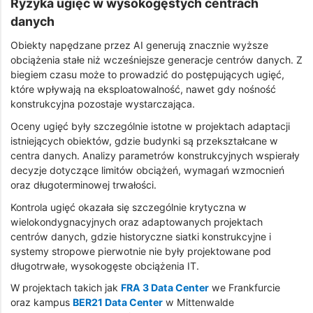
Ryzyka ugięć w wysokogęstych centrach
danych
Obiekty napędzane przez AI generują znacznie wyższe
obciążenia stałe niż wcześniejsze generacje centrów danych. Z
biegiem czasu może to prowadzić do postępujących ugięć,
które wpływają na eksploatowalność, nawet gdy nośność
konstrukcyjna pozostaje wystarczająca.
Oceny ugięć były szczególnie istotne w projektach adaptacji
istniejących obiektów, gdzie budynki są przekształcane w
centra danych. Analizy parametrów konstrukcyjnych wspierały
decyzje dotyczące limitów obciążeń, wymagań wzmocnień
oraz długoterminowej trwałości.
Kontrola ugięć okazała się szczególnie krytyczna w
wielokondygnacyjnych oraz adaptowanych projektach
centrów danych, gdzie historyczne siatki konstrukcyjne i
systemy stropowe pierwotnie nie były projektowane pod
długotrwałe, wysokogęste obciążenia IT.
W projektach takich jak
FRA 3 Data Center
we Frankfurcie
oraz kampus
BER21 Data Center
w Mittenwalde