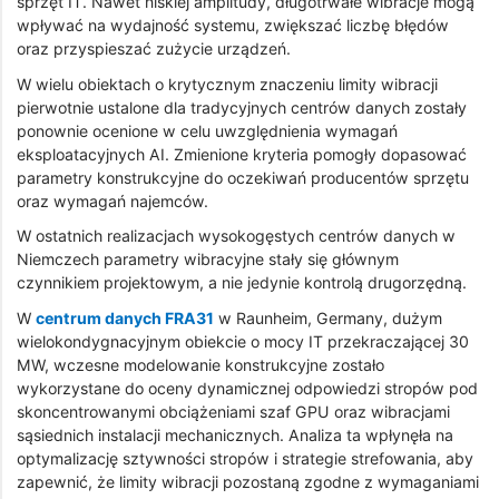
sprzęt IT. Nawet niskiej amplitudy, długotrwałe wibracje mogą
wpływać na wydajność systemu, zwiększać liczbę błędów
oraz przyspieszać zużycie urządzeń.
W wielu obiektach o krytycznym znaczeniu limity wibracji
pierwotnie ustalone dla tradycyjnych centrów danych zostały
ponownie ocenione w celu uwzględnienia wymagań
eksploatacyjnych AI. Zmienione kryteria pomogły dopasować
parametry konstrukcyjne do oczekiwań producentów sprzętu
oraz wymagań najemców.
W ostatnich realizacjach wysokogęstych centrów danych w
Niemczech parametry wibracyjne stały się głównym
czynnikiem projektowym, a nie jedynie kontrolą drugorzędną.
W
centrum danych FRA31
w Raunheim, Germany, dużym
wielokondygnacyjnym obiekcie o mocy IT przekraczającej 30
MW, wczesne modelowanie konstrukcyjne zostało
wykorzystane do oceny dynamicznej odpowiedzi stropów pod
skoncentrowanymi obciążeniami szaf GPU oraz wibracjami
sąsiednich instalacji mechanicznych. Analiza ta wpłynęła na
optymalizację sztywności stropów i strategie strefowania, aby
zapewnić, że limity wibracji pozostaną zgodne z wymaganiami