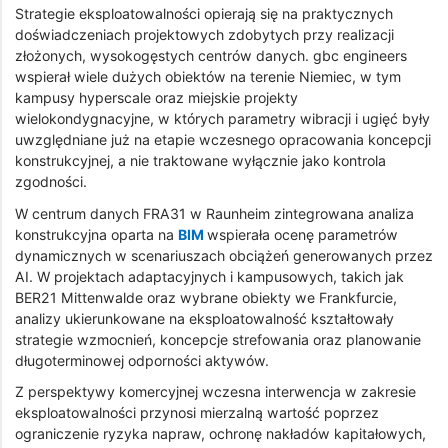
Strategie eksploatowalności opierają się na praktycznych
doświadczeniach projektowych zdobytych przy realizacji
złożonych, wysokogęstych centrów danych. gbc engineers
wspierał wiele dużych obiektów na terenie Niemiec, w tym
kampusy hyperscale oraz miejskie projekty
wielokondygnacyjne, w których parametry wibracji i ugięć były
uwzględniane już na etapie wczesnego opracowania koncepcji
konstrukcyjnej, a nie traktowane wyłącznie jako kontrola
zgodności.
W centrum danych FRA31 w Raunheim zintegrowana analiza
konstrukcyjna oparta na
BIM
wspierała ocenę parametrów
dynamicznych w scenariuszach obciążeń generowanych przez
AI. W projektach adaptacyjnych i kampusowych, takich jak
BER21 Mittenwalde oraz wybrane obiekty we Frankfurcie,
analizy ukierunkowane na eksploatowalność kształtowały
strategie wzmocnień, koncepcje strefowania oraz planowanie
długoterminowej odporności aktywów.
Z perspektywy komercyjnej wczesna interwencja w zakresie
eksploatowalności przynosi mierzalną wartość poprzez
ograniczenie ryzyka napraw, ochronę nakładów kapitałowych,