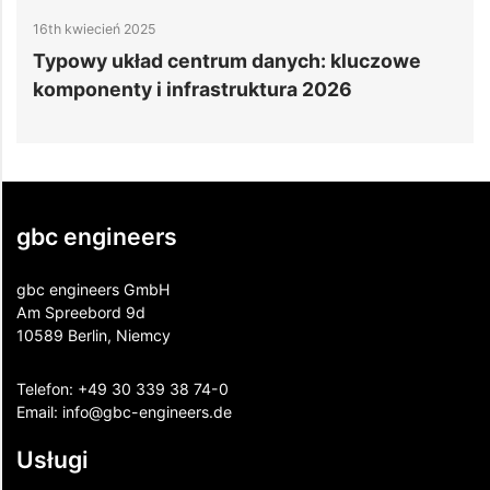
16th kwiecień 2025
1
Typowy układ centrum danych: kluczowe
C
komponenty i infrastruktura 2026
gbc engineers
gbc engineers GmbH
Am Spreebord 9d
10589 Berlin, Niemcy
Telefon:
+49 30 339 38 74-0
Email:
info@gbc-engineers.
de
Usługi