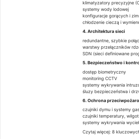
klimatyzatory precyzyjne 
systemy wody lodowej
konfiguracje gorących i zi
chłodzenie cieczą i wymienn
4. Architektura sieci
redundantne, szybkie połą
warstwy przełączników rdz
SDN (sieci definiowane pro
5. Bezpieczeństwo i kontr
dostęp biometryczny
monitoring CCTV
systemy wykrywania intru
śluzy bezpieczeństwa i drz
6. Ochrona przeciwpożar
czujniki dymu i systemy ga
czujniki temperatury, wilgo
systemy wykrywania wyci
Czytaj więcej: 8 kluczowyc