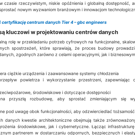
 czasie rzeczywistym, niskie opóźnienia i globalną dostępność, a
y sprostać nowym wyzwaniom branżowym i innowacjom technologicz
 certyfikację centrum danych Tier 4 – gbc engineers
 są kluczowi w projektowaniu centrów danych
alną rolę w przekładaniu potrzeb cyfrowych na funkcjonalne, skalow
nych spostrzeżeń, które sprawiają, że proces budowy prowadz
danych, zgodnych zarówno z celami operacyjnymi, jak i biznesowym
iera ciężkie urządzenia i zaawansowane systemy chłodzenia
przepływ powietrza i wykorzystanie przestrzeni, zapewniając 
przeciwpożarowe, środowiskowe i dotyczące dostępności
 na przyszłą rozbudowę, aby sprostać zmieniającym się 
ane pod uwagę obok funkcjonalności, aby odzwierciedlać tożsamość fi
h danych kwestie architektoniczne obejmują także zrównoważon
ożenia środowiskowe, jak i cybernetyczne. Łącząc infrastrukturę
egicznym partnerem w dostarczaniu odpornych, bezpiecznych i elas