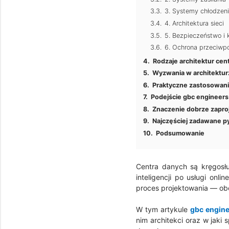
3. Systemy chłodzen
4. Architektura sieci
5. Bezpieczeństwo i 
6. Ochrona przeciwp
Rodzaje architektur ce
Wyzwania w architektur
Praktyczne zastosowani
Podejście gbc engineers
Znaczenie dobrze zapro
Najczęściej zadawane py
Podsumowanie
Centra danych są kręgosł
inteligencji po usługi onl
proces projektowania — obe
W tym artykule
gbc engine
nim architekci oraz w jak