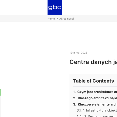
Home
Aktualności
19th maj 2025
Centra danych j
Table of Contents
Czym jest architektura 
Dlaczego architekci są 
Kluczowe elementy arch
1. Infrastruktura obiek
2. Systemy zasilania