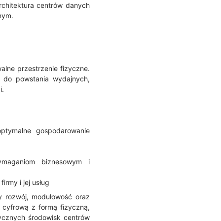
rchitektura centrów danych
nym.
alne przestrzenie fizyczne.
i do powstania wydajnych,
i.
optymalne gospodarowanie
wymaganiom biznesowym i
rmy i jej usług
y rozwój, modułowość oraz
 cyfrową z formą fizyczną,
tycznych środowisk centrów