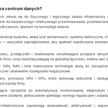
ura centrum danych?
ch odnosi się do fizycznego i logicznego układu infrastruktur
dne do bezpiecznego i efektywnego przechowywania, przetwarzania,
łczesnym, opartym na technologii świecie.
onstrukcja budynku, układ szaf serwerowych, systemy elektryczne, ch
 — wszystkie zaprojektowane, aby spełniać współczesne standar
routery, przełączniki i okablowanie umożliwiające przepływ dan
 firmy coraz bardziej polegają na globalnej łączności, solidna sieć s
: SAN, NAS i inne nowoczesne technologie służą do zarządza
yczne i skalowalne rozwiązania magazynowe.
wery, procesory GPU i CPU, które wykonują obliczenia i obsług
ji każdej firmy.
ące: narzędzia do automatyzacji, monitorowania, diagnostyki i 
wne działanie, jednocześnie spełniając wymogi regulacyjne i zasad
hitektoniczne zapewniają skalowalność, efektywność i odpor