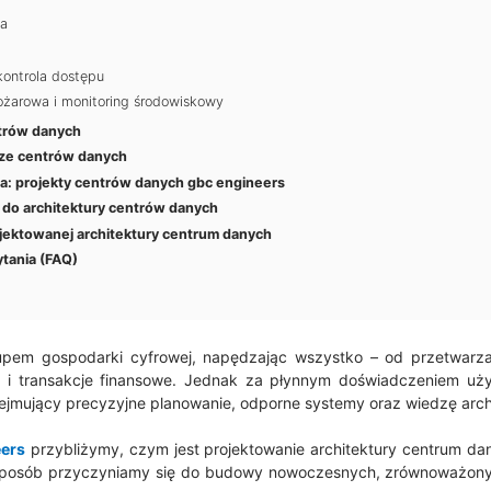
ia
kontrola dostępu
ożarowa i monitoring środowiskowy
ntrów danych
ze centrów danych
a: projekty centrów danych gbc engineers
 do architektury centrów danych
jektowanej architektury centrum danych
tania (FAQ)
upem gospodarki cyfrowej, napędzając wszystko – od przetwarza
ine i transakcje finansowe. Jednak za płynnym doświadczeniem uży
jmujący precyzyjne planowanie, odporne systemy oraz wiedzę archi
ers
przybliżymy, czym jest projektowanie architektury centrum da
i sposób przyczyniamy się do budowy nowoczesnych, zrównoważon