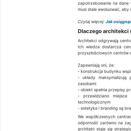
zapotrzebowanie na dane w
musi stale ewoluować, ab
Czytaj więcej:
Jak osiągnąć
Dlaczego architekci
Architekci odgrywają centr
Ich wiedza dostarcza cen
przyszłościowych centrów 
Zapewniają oni, że:
- konstrukcja budynku wsp
- układy maksymalizują 
zasobami
- obiekt spełnia przepisy 
- przewidziano miejsce
technologicznym
- estetyka i branding są br
We współczesnych centrac
odporność zarówno na zagr
architekt staje się strat