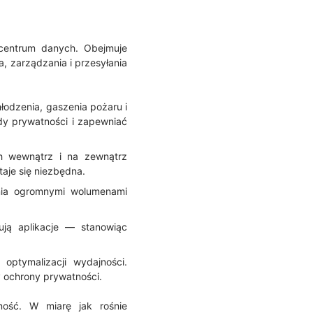
y centrum danych. Obejmuje
 zarządzania i przesyłania
łodzenia, gaszenia pożaru i
dy prywatności i zapewniać
ych wewnątrz i na zewnątrz
taje się niezbędna.
nia ogromnymi wolumenami
ują aplikacje — stanowiąc
optymalizacji wydajności.
y ochrony prywatności.
ność. W miarę jak rośnie