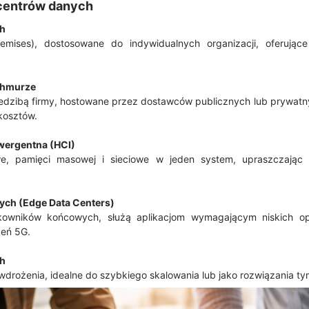
 centrów danych
ch
remises), dostosowane do indywidualnych organizacji, oferujące
 chmurze
iedzibą firmy, hostowane przez dostawców publicznych lub prywatn
 kosztów.
nwergentna (HCI)
e, pamięci masowej i sieciowe w jeden system, upraszczając 
ych (Edge Data Centers)
tkowników końcowych, służą aplikacjom wymagającym niskich op
żeń 5G.
ch
wdrożenia, idealne do szybkiego skalowania lub jako rozwiązania t