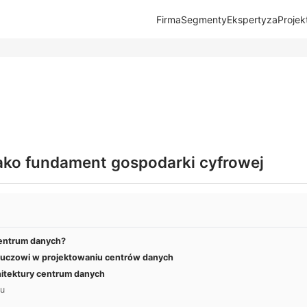
Firma
Segmenty
Ekspertyza
Projek
ako fundament gospodarki cyfrowej
centrum danych?
kluczowi w projektowaniu centrów danych
itektury centrum danych
tu