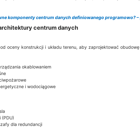
ówne komponenty centrum danych definiowanego programowo? – 
architektury centrum danych
od oceny konstrukcji i układu terenu, aby zaprojektować obudow
zarządzania okablowaniem
śne
eciwpożarowe
nergetyczne i wodociągowe
sla
i (PDU)
szafy dla redundancji