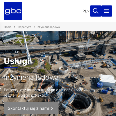
PL
Home
Ekspertyza
Inżynieria lądowa
Usługi
Inżynieria lądowa
Potrzebujesz infrastruktury na działce? Skoordynujmy ją z
resztą Twojego projektu.
Skontaktuj się z nami