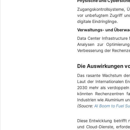
Physische und Cybersich
Zugangskontrollsysteme, Ü
vor unbefugtem Zugriff un
digitale Eindringlinge.
Verwaltungs- und Überw
Data Center Infrastructur
Analysen zur Optimierung 
Verbesserung der Rechenze
Die Auswirkungen v
Das rasante Wachstum der k
Laut der Internationalen E
2030 mehr als verdoppeln 
könnten Rechenzentren f
Industrien wie Aluminium u
(Soucre:
AI Boom to Fuel S
Diese Entwicklung betrifft 
und Cloud-Dienste, erford