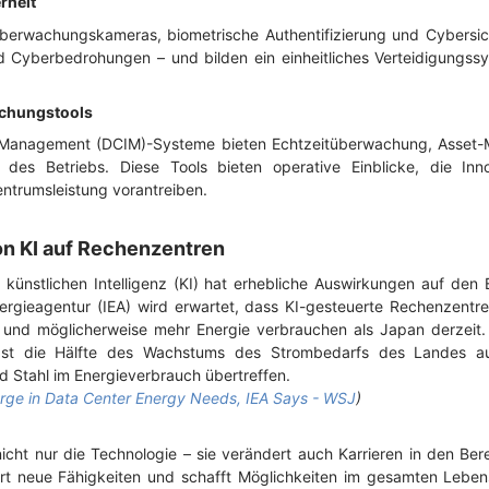
erheit
berwachungskameras, biometrische Authentifizierung und Cybersich
d Cyberbedrohungen – und bilden ein einheitliches Verteidigungs
achungstools
e Management (DCIM)-Systeme bieten Echtzeitüberwachung, Asset
des Betriebs. Diese Tools bieten operative Einblicke, die Inno
ntrumsleistung vorantreiben.
on KI auf Rechenzentren
ünstlichen Intelligenz (KI) hat erhebliche Auswirkungen auf den 
nergieagentur (IEA) wird erwartet, dass KI-gesteuerte Rechenzentr
und möglicherweise mehr Energie verbrauchen als Japan derzeit. 
ast die Hälfte des Wachstums des Strombedarfs des Landes aus
nd Stahl im Energieverbrauch übertreffen.
urge in Data Center Energy Needs, IEA Says - WSJ
)
nicht nur die Technologie – sie verändert auch Karrieren in den Bere
ert neue Fähigkeiten und schafft Möglichkeiten im gesamten Leben