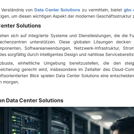
s Verständnis von
Data Center Solutions
zu vermitteln, bietet
gbc 
ötigen, um diesen wichtigen Aspekt der modernen Geschäftsstruktur z
Center Solutions
hen sich auf integrierte Systeme und Dienstleistungen, die die Fun
Rechenzentren unterstützen. Diese globalen Lösungen decken 
omponenten, Softwareanwendungen, Netzwerk-Infrastruktur, Str
s sorgfältig durch intelligentes Design und nahtlose Servicebereitst
obuste, einheitliche Umgebung bereitzustellen, die den ste
eicherung gerecht wird, insbesondere im Zeitalter des Cloud-Com
nftsorientierten Blick spielen Data Center Solutions eine entscheide
on morgen.
n Data Center Solutions