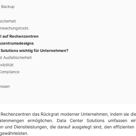
d Backup
icherheit
erwachungstools
I auf Rechenzentren
nzentrumsdesigns
 Solutions wichtig für Unternehmen?
d Ausfallsicherheit
xibilität
 Compliance
issen
den Rechenzentren das Rückgrat moderner Unternehmen, indem sie di
atenmengen ermöglichen. Data Center Solutions umfassen e
en und Dienstleistungen, die darauf ausgelegt sind, den effizienten
 gewährleisten.