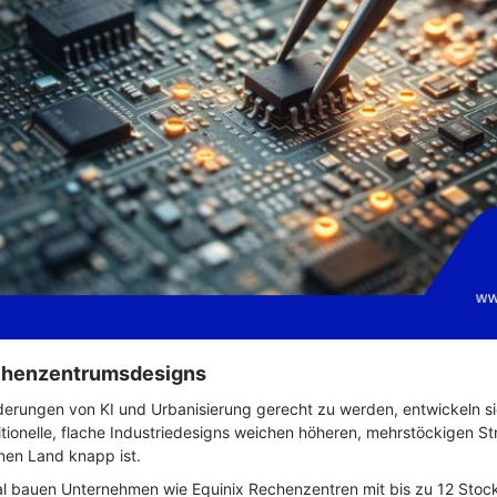
echenzentrumsdesigns
rungen von KI und Urbanisierung gerecht zu werden, entwickeln si
tionelle, flache Industriedesigns weichen höheren, mehrstöckigen St
enen Land knapp ist.
al bauen Unternehmen wie Equinix Rechenzentren mit bis zu 12 Stoc