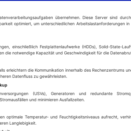
Datenverarbeitungsaufgaben übernehmen. Diese Server sind durch
rbarkeit optimiert, um unterschiedlichen Arbeitslastanforderunge
ngen, einschließlich Festplattenlaufwerke (HDDs), Solid-State-La
en die notwendige Kapazität und Geschwindigkeit für die Datenabr
alls erleichtern die Kommunikation innerhalb des Rechenzentrums u
icheren Datenfluss zu gewährleisten.
ackup
omversorgungen (USVs), Generatoren und redundante Stromq
i Stromausfällen und minimieren Ausfallzeiten.
ten optimale Temperatur- und Feuchtigkeitsniveaus aufrecht, verh
deren Langlebigkeit.