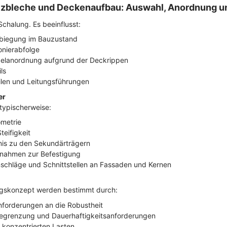
apezbleche und Deckenaufbau: Auswahl, Anordnung u
Schalung. Es beeinflusst:
biegung im Bauzustand
onierabfolge
elanordnung aufgrund der Deckrippen
ls
eilen und Leitungsführungen
er
typischerweise:
metrie
teifigkeit
nis zu den Sekundärträgern
nahmen zur Befestigung
schläge und Schnittstellen an Fassaden und Kernen
gskonzept werden bestimmt durch:
forderungen an die Robustheit
begrenzung und Dauerhaftigkeitsanforderungen
konzentrierten Lasten