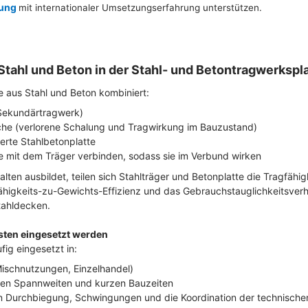
ung
mit internationaler Umsetzungserfahrung unterstützen.
tahl und Beton in der Stahl- und Betontragwerksp
 aus Stahl und Beton kombiniert:
 Sekundärtragwerk)
leche (verlorene Schalung und Tragwirkung im Bauzustand)
erte Stahlbetonplatte
te mit dem Träger verbinden, sodass sie im Verbund wirken
ten ausbildet, teilen sich Stahlträger und Betonplatte die Tragfähigk
ähigkeits-zu-Gewichts-Effizienz und das Gebrauchstauglichkeitsverha
tahldecken.
ten eingesetzt werden
g eingesetzt in:
ischnutzungen, Einzelhandel)
ßen Spannweiten und kurzen Bauzeiten
n Durchbiegung, Schwingungen und die Koordination der technisch