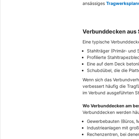
ansässiges
Tragwerksplan
Verbunddecken aus S
Eine typische Verbunddecke
Stahlträger (Primär- und
Profilierte Stahltrapezb
Eine auf dem Deck betoni
Schubdübel, die die Plat
Wenn sich das Verbundverhal
verbessert häufig die Tragf
im Verbund ausgeführten S
Wo Verbunddecken am bes
Verbunddecken werden häufi
Gewerbebauten (Büros, M
Industrieanlagen mit gro
Rechenzentren, bei dene