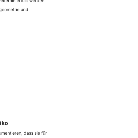
iterhin erfüllt werden.
kgeometrie und
iko
umentieren, dass sie für