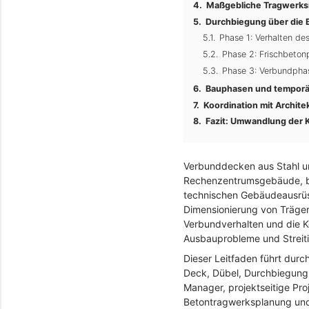
Maßgebliche Tragwerksn
Durchbiegung über die 
Phase 1: Verhalten des
Phase 2: Frischbeton
Phase 3: Verbundphas
Bauphasen und temporäre
Koordination mit Archit
Fazit: Umwandlung der 
Verbunddecken aus Stahl un
Rechenzentrumsgebäude, bei
technischen Gebäudeausrüst
Dimensionierung von Träger
Verbundverhalten und die 
Ausbauprobleme und Streiti
Dieser Leitfaden führt dur
Deck, Dübel, Durchbiegung 
Manager, projektseitige Pr
Betontragwerksplanung und