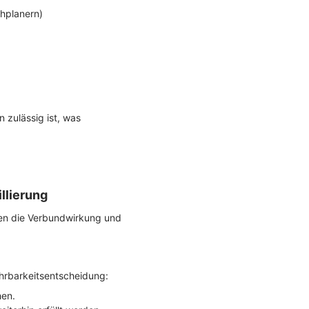
chplanern)
 zulässig ist, was
llierung
hen die Verbundwirkung und
führbarkeitsentscheidung:
hen.