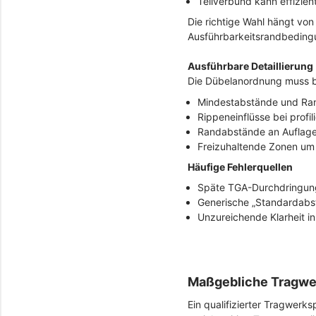
Teilverbund kann effizien
Die richtige Wahl hängt v
Ausführbarkeitsrandbeding
Ausführbare Detaillierung
Die Dübelanordnung muss b
Mindestabstände und Ra
Rippeneinflüsse bei profil
Randabstände an Auflage
Freizuhaltende Zonen um 
Häufige Fehlerquellen
Späte TGA-Durchdringun
Generische „Standardabs
Unzureichende Klarheit i
Maßgebliche Tragwer
Ein qualifizierter Tragwerks