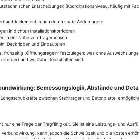
hutztechnischen Entscheidungen (Koordinationsniveau, häufig mit Fa
Verbunddecken entstehen durch späte Änderungen:
en in dichten Installationskorridoren
en in der Nähe von Trägerachsen
eln, Deckrippen und Einbauteilen
es, frühzeitig „Öffnungsregeln“ festzulegen: was ohne Auswechslungen
erfordert und wo Dübel freizuhalten sind.
undwirkung: Bemessungslogik, Abstände und Detai
 Längsschubkräfte zwischen Stahlträger und Betonplatte, ermöglic
cht nur eine Frage der Tragfähigkeit. Sie ist eine Leistungs- und Aus
e Verbundwirkung, kann jedoch die Schweißzeit und die Kosten erhö