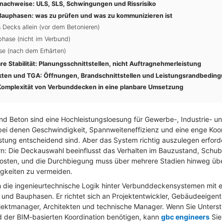
achweise: ULS, SLS, Schwingungen und Rissrisiko
Bauphasen: was zu prüfen und was zu kommunizieren ist
 Decks allein (vor dem Betonieren)
phase (nicht im Verbund)
e (nach dem Erhärten)
 Stabilität: Planungsschnittstellen, nicht Auftragnehmerleistung
ekten und TGA: Öffnungen, Brandschnittstellen und Leistungsrandbedin
Komplexität von Verbunddecken in eine planbare Umsetzung
d Beton sind eine Hochleistungsloesung für Gewerbe-, Industrie- u
 denen Geschwindigkeit, Spannweiteneffizienz und eine enge Koord
ung entscheidend sind. Aber das System richtig auszulegen erforde
n: Die Deckauswahl beeinflusst das Verhalten im Bauzustand, Schu
Kosten, und die Durchbiegung muss über mehrere Stadien hinweg üb
gkeiten zu vermeiden.
ch die ingenieurtechnische Logik hinter Verbunddeckensystemen mit 
und Bauphasen. Er richtet sich an Projektentwickler, Gebäudeeigentü
ojektmanager, Architekten und technische Manager. Wenn Sie Unterst
 der BIM-basierten Koordination benötigen, kann
gbc engineers
Sie