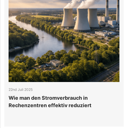
22nd Juli 2025
1
Wie man den Stromverbrauch in
B
Rechenzentren effektiv reduziert
P