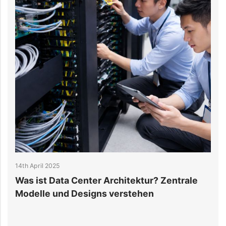
14th April 2025
1
Was ist Data Center Architektur? Zentrale
S
Modelle und Designs verstehen
S