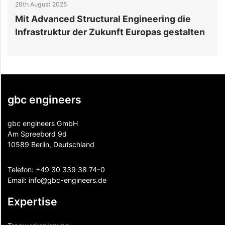
29th August 2025
2
r
Mit Advanced Structural Engineering die
J
Infrastruktur der Zukunft Europas gestalten
B
gbc engineers
gbc engineers GmbH
Am Spreebord 9d
10589 Berlin, Deutschland
Telefon:
+49 30 339 38 74-0
Email:
info@gbc-engineers.
de
Expertise