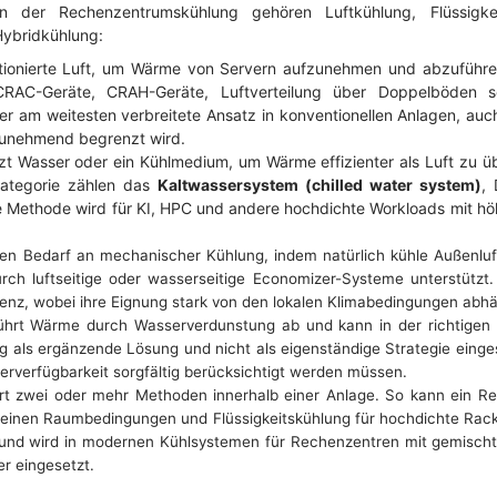
n der Rechenzentrumskühlung gehören Luftkühlung, Flüssigkeit
ybridkühlung:
tionierte Luft, um Wärme von Servern aufzunehmen und abzuführe
CRAC-Geräte, CRAH-Geräte, Luftverteilung über Doppelböden sow
der am weitesten verbreitete Ansatz in konventionellen Anlagen, auc
zunehmend begrenzt wird.
t Wasser oder ein Kühlmedium, um Wärme effizienter als Luft zu ü
Kategorie zählen das
Kaltwassersystem (chilled water system)
, 
 Methode wird für KI, HPC und andere hochdichte Workloads mit hö
en Bedarf an mechanischer Kühlung, indem natürlich kühle Außenluf
rch luftseitige oder wasserseitige Economizer-Systeme unterstützt. I
ienz, wobei ihre Eignung stark von den lokalen Klimabedingungen abhä
hrt Wärme durch Wasserverdunstung ab und kann in der richtigen 
ig als ergänzende Lösung und nicht als eigenständige Strategie einge
erverfügbarkeit sorgfältig berücksichtigt werden müssen.
t zwei oder mehr Methoden innerhalb einer Anlage. So kann ein Re
emeinen Raumbedingungen und Flüssigkeitskühlung für hochdichte Rac
tät und wird in modernen Kühlsystemen für Rechenzentren mit gemisch
r eingesetzt.