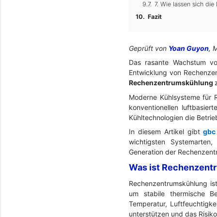
7. Wie lassen sich di
Fazit
Geprüft von
Yoan Guyon
, 
Das rasante Wachstum von
Entwicklung von Rechenzen
Rechenzentrumskühlung
Moderne Kühlsysteme für R
konventionellen luftbasier
Kühltechnologien die Betrie
In diesem Artikel gibt
gbc
wichtigsten Systemarten,
Generation der Rechenzent
Was ist Rechenzent
Rechenzentrumskühlung ist
um stabile thermische Be
Temperatur, Luftfeuchtigkei
unterstützen und das Risiko