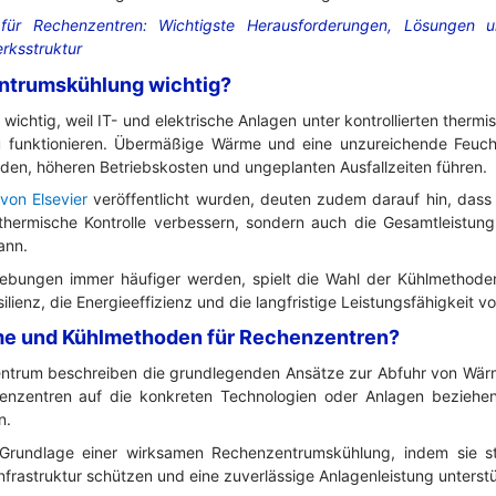
für Rechenzentren: Wichtigste Herausforderungen, Lösungen 
rksstruktur
ntrumskühlung wichtig?
ichtig, weil IT- und elektrische Anlagen unter kontrollierten ther
 funktionieren. Übermäßige Wärme und eine unzureichende Feucht
äden, höheren Betriebskosten und ungeplanten Ausfallzeiten führen.
von Elsevier
veröffentlicht wurden, deuten zudem darauf hin, dass
thermische Kontrolle verbessern, sondern auch die Gesamtleistung
ann.
bungen immer häufiger werden, spielt die Wahl der Kühlmethode
esilienz, die Energieeffizienz und die langfristige Leistungsfähigkeit v
me und Kühlmethoden für Rechenzentren?
trum beschreiben die grundlegenden Ansätze zur Abfuhr von Wär
enzentren auf die konkreten Technologien oder Anlagen beziehe
n.
Grundlage einer wirksamen Rechenzentrumskühlung, indem sie st
 Infrastruktur schützen und eine zuverlässige Anlagenleistung unterst