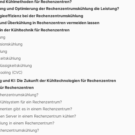
und Kühlmethoden für Rechenzentren?
ung und Optimierung der Rechenzentrumskühlung die Leistung?
gieeffizienz bei der Rechenzentrumskühlung
 und Überkühlung in Rechenzentren vermeiden lassen
 in der Kühltechnik für Rechenzentren
ung
sionskühlung
lung
keitskühlung
lüssigkeitskühlung
Cooling (CVC)
und KI: Die Zukunft der Kühltechnologien für Rechenzentren
für Rechenzentren
echenzentrumskühlung?
 Kühlsystem für ein Rechenzentrum?
nenten gibt es in einem Rechenzentrum?
en Server in einem Rechenzentrum kühlen?
ühlung in einem Rechenzentrum?
echenzentrumskühlung?