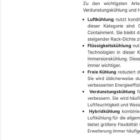
Zu den wichtigsten Arte
Verdunstungskühlung und H
Luftkühlung
nutzt kondi
dieser Kategorie sind 
Containment. Sie bleibt 
steigender Rack-Dichte 
Flüssigkeitskühlung
nutz
Technologien in dieser 
Immersionskühlung. Diese
immer wichtiger.
Freie Kühlung
reduziert d
Sie wird üblicherweise du
verbesserten Energieeffiz
Verdunstungskühlung
fü
verbessern. Sie wird häuf
Luftfeuchtigkeit und Wass
Hybridkühlung
kombinier
Luftkühlung für die allg
bietet größere Flexibili
Erweiterung immer häufige