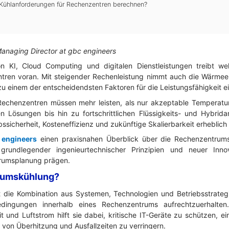
e Kühlanforderungen für Rechenzentren berechnen?
Managing Director at gbc engineers
 KI, Cloud Computing und digitalen Dienstleistungen treibt wel
tren voran. Mit steigender Rechenleistung nimmt auch die Wärmee
zu einem der entscheidendsten Faktoren für die Leistungsfähigkeit ei
echenzentren müssen mehr leisten, als nur akzeptable Temperatur
ten Lösungen bis hin zu fortschrittlichen Flüssigkeits- und Hybri
bssicherheit, Kosteneffizienz und zukünftige Skalierbarkeit erheblich
 engineers
einen praxisnahen Überblick über die Rechenzentrumsk
 grundlegender ingenieurtechnischer Prinzipien und neuer Inno
rumsplanung prägen.
rumskühlung?
 die Kombination aus Systemen, Technologien und Betriebsstrategi
dingungen innerhalb eines Rechenzentrums aufrechtzuerhalten
t und Luftstrom hilft sie dabei, kritische IT-Geräte zu schützen, e
 von Überhitzung und Ausfallzeiten zu verringern.