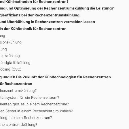
und Kühlmethoden für Rechenzentren?
ung und Optimierung der Rechenzentrumskühlung die Leistung?
gieeffizienz bei der Rechenzentrumskühlung
 und Überkühlung in Rechenzentren vermeiden lassen
 in der Kühltechnik für Rechenzentren
ung
sionskühlung
lung
keitskühlung
lüssigkeitskühlung
Cooling (CVC)
und KI: Die Zukunft der Kühltechnologien für Rechenzentren
für Rechenzentren
echenzentrumskühlung?
 Kühlsystem für ein Rechenzentrum?
nenten gibt es in einem Rechenzentrum?
en Server in einem Rechenzentrum kühlen?
ühlung in einem Rechenzentrum?
echenzentrumskühlung?