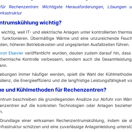
für Rechenzentren: Wichtigste Herausforderungen, Lösungen 
rksstruktur
ntrumskühlung wichtig?
ichtig, weil IT- und elektrische Anlagen unter kontrollierten ther
 funktionieren. Übermäßige Wärme und eine unzureichende Feucht
äden, höheren Betriebskosten und ungeplanten Ausfallzeiten führen.
von Elsevier
veröffentlicht wurden, deuten zudem darauf hin, dass
thermische Kontrolle verbessern, sondern auch die Gesamtleistung
ann.
bungen immer häufiger werden, spielt die Wahl der Kühlmethode
esilienz, die Energieeffizienz und die langfristige Leistungsfähigkeit v
me und Kühlmethoden für Rechenzentren?
trum beschreiben die grundlegenden Ansätze zur Abfuhr von Wär
enzentren auf die konkreten Technologien oder Anlagen beziehe
n.
Grundlage einer wirksamen Rechenzentrumskühlung, indem sie st
 Infrastruktur schützen und eine zuverlässige Anlagenleistung unterst