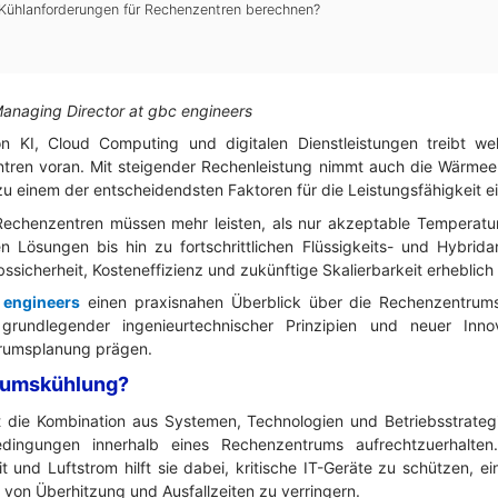
e Kühlanforderungen für Rechenzentren berechnen?
Managing Director at gbc engineers
 KI, Cloud Computing und digitalen Dienstleistungen treibt wel
tren voran. Mit steigender Rechenleistung nimmt auch die Wärmee
zu einem der entscheidendsten Faktoren für die Leistungsfähigkeit ei
echenzentren müssen mehr leisten, als nur akzeptable Temperatur
ten Lösungen bis hin zu fortschrittlichen Flüssigkeits- und Hybri
bssicherheit, Kosteneffizienz und zukünftige Skalierbarkeit erheblich
 engineers
einen praxisnahen Überblick über die Rechenzentrumsk
 grundlegender ingenieurtechnischer Prinzipien und neuer Inno
rumsplanung prägen.
rumskühlung?
 die Kombination aus Systemen, Technologien und Betriebsstrategi
dingungen innerhalb eines Rechenzentrums aufrechtzuerhalten
t und Luftstrom hilft sie dabei, kritische IT-Geräte zu schützen, e
 von Überhitzung und Ausfallzeiten zu verringern.