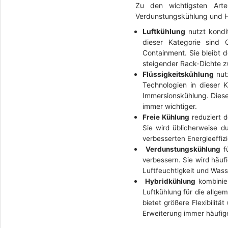
Zu den wichtigsten Arte
Verdunstungskühlung und H
Luftkühlung
nutzt kondi
dieser Kategorie sind 
Containment. Sie bleibt 
steigender Rack-Dichte 
Flüssigkeitskühlung
nutz
Technologien in dieser 
Immersionskühlung. Diese
immer wichtiger.
Freie Kühlung
reduziert d
Sie wird üblicherweise du
verbesserten Energieeffiz
Verdunstungskühlung
fü
verbessern. Sie wird häuf
Luftfeuchtigkeit und Wass
Hybridkühlung
kombinier
Luftkühlung für die allg
bietet größere Flexibili
Erweiterung immer häufige