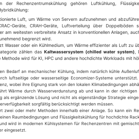
n der Rechenzentrumskühlung gehören Luftkühlung, Flüssigkeit
ybridkühlung:
tionierte Luft, um Wärme von Servern aufzunehmen und abzuführe
CRAC-Geräte, CRAH-Geräte, Luftverteilung über Doppelböden sow
der am weitesten verbreitete Ansatz in konventionellen Anlagen, auc
zunehmend begrenzt wird.
t Wasser oder ein Kühlmedium, um Wärme effizienter als Luft zu ü
Kategorie zählen das
Kaltwassersystem (chilled water system)
, 
 Methode wird für KI, HPC und andere hochdichte Workloads mit hö
en Bedarf an mechanischer Kühlung, indem natürlich kühle Außenluf
rch luftseitige oder wasserseitige Economizer-Systeme unterstützt. I
ienz, wobei ihre Eignung stark von den lokalen Klimabedingungen abhä
hrt Wärme durch Wasserverdunstung ab und kann in der richtigen 
ig als ergänzende Lösung und nicht als eigenständige Strategie einge
erverfügbarkeit sorgfältig berücksichtigt werden müssen.
t zwei oder mehr Methoden innerhalb einer Anlage. So kann ein Re
emeinen Raumbedingungen und Flüssigkeitskühlung für hochdichte Rac
tät und wird in modernen Kühlsystemen für Rechenzentren mit gemisch
r eingesetzt.