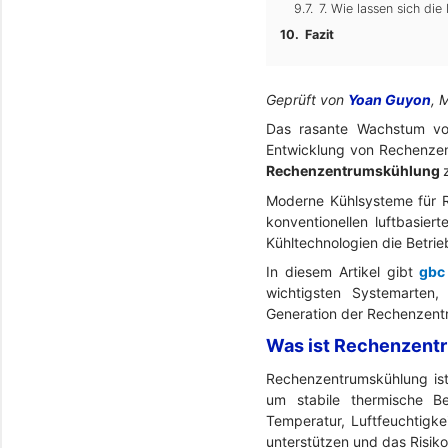
7. Wie lassen sich di
Fazit
Geprüft von
Yoan Guyon
, 
Das rasante Wachstum von
Entwicklung von Rechenzen
Rechenzentrumskühlung
Moderne Kühlsysteme für R
konventionellen luftbasier
Kühltechnologien die Betrie
In diesem Artikel gibt
gbc
wichtigsten Systemarten,
Generation der Rechenzent
Was ist Rechenzent
Rechenzentrumskühlung ist
um stabile thermische Be
Temperatur, Luftfeuchtigkei
unterstützen und das Risiko