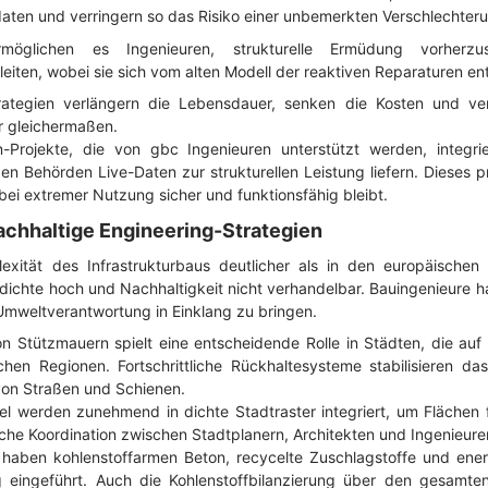
tdaten und verringern so das Risiko einer unbemerkten Verschlechter
möglichen es Ingenieuren, strukturelle Ermüdung vorher
ten, wobei sie sich vom alten Modell der reaktiven Reparaturen en
trategien verlängern die Lebensdauer, senken die Kosten und ver
r gleichermaßen.
-Projekte, die von gbc Ingenieuren unterstützt werden, integrie
en Behörden Live-Daten zur strukturellen Leistung liefern. Dieses pr
 bei extremer Nutzung sicher und funktionsfähig bleibt.
achhaltige Engineering-Strategien
xität des Infrastrukturbaus deutlicher als in den europäischen 
dichte hoch und Nachhaltigkeit nicht verhandelbar. Bauingenieure h
 Umweltverantwortung in Einklang zu bringen.
n Stützmauern spielt eine entscheidende Rolle in Städten, die au
chen Regionen. Fortschrittliche Rückhaltesysteme stabilisieren d
von Straßen und Schienen.
 werden zunehmend in dichte Stadtraster integriert, um Flächen f
tliche Koordination zwischen Stadtplanern, Architekten und Ingenieure
en haben kohlenstoffarmen Beton, recycelte Zuschlagstoffe und energ
ung eingeführt. Auch die Kohlenstoffbilanzierung über den gesamt