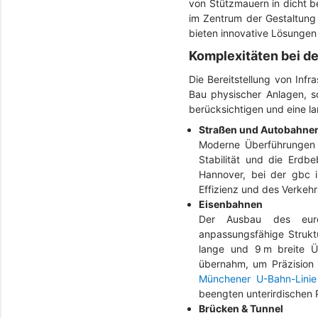
von Stützmauern in dicht b
im Zentrum der Gestaltung 
bieten innovative Lösungen
Komplexitäten bei de
Die Bereitstellung von Inf
Bau physischer Anlagen, s
berücksichtigen und eine la
Straßen und Autobahne
Moderne Überführungen 
Stabilität und die Erdbe
Hannover, bei der gbc i
Effizienz und des Verkeh
Eisenbahnen
Der Ausbau des europä
anpassungsfähige Struktu
lange und 9 m breite Ü
übernahm, um Präzision 
Münchener U-Bahn-Linie
beengten unterirdischen P
Brücken & Tunnel