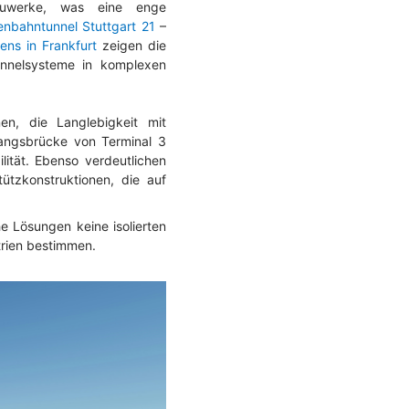
 Bauwerke, was eine enge
enbahntunnel Stuttgart 21
–
ns in Frankfurt
zeigen die
unnelsysteme in komplexen
n, die Langlebigkeit mit
gangsbrücke von Terminal 3
ilität. Ebenso verdeutlichen
Stützkonstruktionen, die auf
he Lösungen keine isolierten
trien bestimmen.