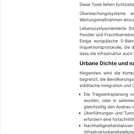
Diese Tools liefern Echtzei
Überwachungssysteme er
Wartungsmaßnahmen einzulei
Lebenszyklusorientierte S
Pendler und Frachtbetreibe
Einige europäische S-Bahn
Inspektionsprotokolle, die d
dass die Infrastruktur auch
Urbane Dichte und n
Nirgendwo wird die Komple
begrenzt, die Bevölkerungs
städtische Integration und
Die Tragwerksplanung vo
wurden, oder in seismis
gleichzeitig den Ausbau 
Überführungen und Tunnel
erfordern eine fortschrit
Nachhaltigkeitsinitiativ
Infrastrukturbereitstell