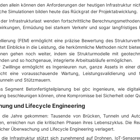
den allein können den Anforderungen der heutigen Infrastruktur nic
liche Simulationen bilden heute das Rückgrat der Projektabwicklung.
 der Infrastrukturlast wenden fortschrittliche Berechnungsmethoden
rkungen, Ermüdung bei starkem Verkehr und sogar langfristiges K
llierung (FEM) ermöglicht eine präzise Bewertung des Strukturver
et Einblicke in die Leistung, die herkömmliche Methoden nicht biet
ionen gehen noch weiter, indem sie Strukturmodelle mit geotech
inden und so hochgenaue, integrierte Arbeitsabläufe ermöglichen.
 Zwillinge ermöglicht es Ingenieuren nun, ganze Assets in einer 
glicht eine vorausschauende Wartung, Leistungsvalidierung und 
Tunneln und Stützmauern.
as Segment Betonfertigteilplanung bei gbc ingenieure, wie digit
ung beschleunigen können, ohne Kompromisse bei Sicherheit oder Qu
hung und Lifecycle Engineering
 in die Jahre gekommen: Tausende von Brücken, Tunneln und Aut
, erreichen nun die kritischen Phasen ihres Lebenszyklus. Die Re
rlicher Überwachung und Lifecycle Engineering verlagert.
 die Infrastruktur stützt sich zunehmend auf Drohnen, IoT-Sensore