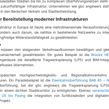
esiedelten Städten bis hin zu komplexen Überführungsnetzen steht fo
zukunftsfähiger Infrastruktur. Unternehmen wie gbc engineers ste
 in den Bereichen Verkehr und Stadtentwicklung.
r Bereitstellung moderner Infrastrukturen
rastruktur in Europa ist heute eine mehrdimensionale Herausforderun
ondern auch darum, sie nahtlos in bestehende Netzwerke zu inte
ngfristige Widerstandsfähigkeit zu gewährleisten.
n
müssen den steigenden Verkehrsaufkommen bewältigen und gleic
bensicherheit gewährleisten. Ein gutes Beispiel ist die
Brücke H
ngenieure die detaillierte Tragwerksplanung (LP5) und BIM-Integ
rsflusses übernahmen.
ischen Hochgeschwindigkeits- und Regionalbahnverkehrs er
ren. Ein Paradebeispiel ist die
Eisenbahnüberführung BAB A5 – 
berführung, bei der gbc engineers die Tragwerksplanung (LP3)
in einem dichten Stadtkorridor zu ermöglichen. Ebenso
veranscha
 U5 bis Pasing
die Integration von Schlitzwänden und digitalen
rojekt.