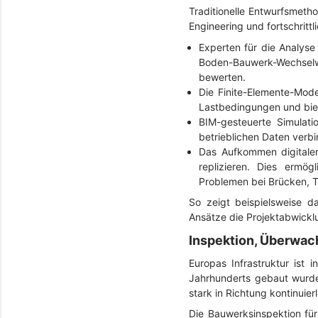
Traditionelle Entwurfsmetho
Engineering und fortschritt
Experten für die Analyse
Boden-Bauwerk-Wechselwi
bewerten.
Die Finite-Elemente-Mode
Lastbedingungen und biet
BIM-gesteuerte Simulat
betrieblichen Daten verb
Das Aufkommen digitaler
replizieren. Dies ermö
Problemen bei Brücken, 
So zeigt beispielsweise d
Ansätze die Projektabwickl
Inspektion, Überwac
Europas Infrastruktur ist
Jahrhunderts gebaut wurden
stark in Richtung kontinuie
Die Bauwerksinspektion für