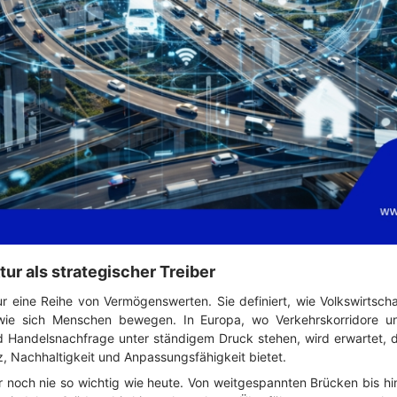
ktur als strategischer Treiber
nur eine Reihe von Vermögenswerten. Sie definiert, wie Volkswirtscha
ie sich Menschen bewegen. In Europa, wo Verkehrskorridore u
Handelsnachfrage unter ständigem Druck stehen, wird erwartet, d
nz, Nachhaltigkeit und Anpassungsfähigkeit bietet.
 noch nie so wichtig wie heute. Von weitgespannten Brücken bis hin