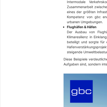
Intermodale Verkehrsk
Zusammenarbeit zwischen
eines der größten Infra
Kompetenz von gbc engi
urbanen Umgebungen.
Flughäfen & Häfen
Der Ausbau von Flughäf
Klimaresilienz in Einkl
beteiligt und sorgte für 
Hafenverstärkungsproje
steigende Umweltbelastu
Diese Beispiele verdeutlich
Aufgaben sind, sondern int