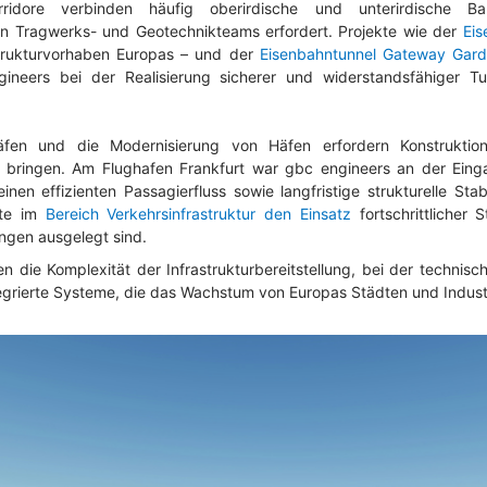
orridore verbinden häufig oberirdische und unterirdische
 Tragwerks- und Geotechnikteams erfordert. Projekte wie der
Eis
strukturvorhaben Europas – und der
Eisenbahntunnel Gateway Garde
neers bei der Realisierung sicherer und widerstandsfähiger T
en und die Modernisierung von Häfen erfordern Konstruktione
ang bringen. Am Flughafen Frankfurt war gbc engineers an der Ein
einen effizienten Passagierfluss sowie langfristige strukturelle Stab
kte im
Bereich Verkehrsinfrastruktur den Einsatz
fortschrittlicher 
ngen ausgelegt sind.
en die Komplexität der Infrastrukturbereitstellung, bei der technisc
egrierte Systeme, die das Wachstum von Europas Städten und Indus