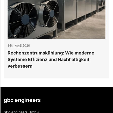
6th April 2026
 moderne
Wohnbau-Tragwerksplaner: Alles, 
tigkeit
vor Projektbeginn wissen sollten
gbc engineers
gbc engineers GmbH