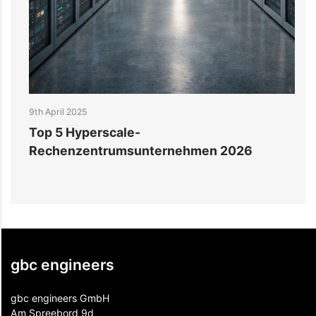
9th April 2025
9
Top 5 Hyperscale-
V
Rechenzentrumsunternehmen 2026
R
gbc engineers
gbc engineers GmbH
Am Spreebord 9d