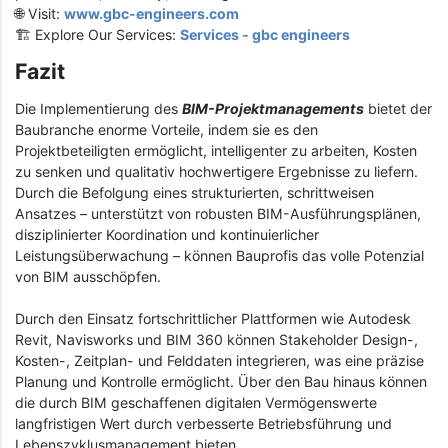
🌐 Visit:
www.gbc-engineers.com
🏗️ Explore Our Services:
Services - gbc engineers
Fazit
Die Implementierung des
BIM-Projektmanagements
bietet der
Baubranche enorme Vorteile, indem sie es den
Projektbeteiligten ermöglicht, intelligenter zu arbeiten, Kosten
zu senken und qualitativ hochwertigere Ergebnisse zu liefern.
Durch die Befolgung eines strukturierten, schrittweisen
Ansatzes – unterstützt von robusten BIM-Ausführungsplänen,
disziplinierter Koordination und kontinuierlicher
Leistungsüberwachung – können Bauprofis das volle Potenzial
von BIM ausschöpfen.
Durch den Einsatz fortschrittlicher Plattformen wie Autodesk
Revit, Navisworks und BIM 360 können Stakeholder Design-,
Kosten-, Zeitplan- und Felddaten integrieren, was eine präzise
Planung und Kontrolle ermöglicht. Über den Bau hinaus können
die durch BIM geschaffenen digitalen Vermögenswerte
langfristigen Wert durch verbesserte Betriebsführung und
Lebenszyklusmanagement bieten.