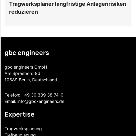
Tragwerksplaner langfristige Anlagenrisiken
e
reduzieren
gbc engineers
gbc engineers GmbH
Am Spreebord 9d
10589 Berlin, Deutschland
Telefon:
+49 30 339 38 74-0
Email:
info@gbc-engineers.
de
Expertise
Tragwerksplanung
Tiefbauplanung