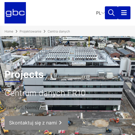
PL
Home
Projektowanie
Centra danych
Projects
Centrum danych FR10
Frankfurt, Niemcy
Skontaktuj się z nami