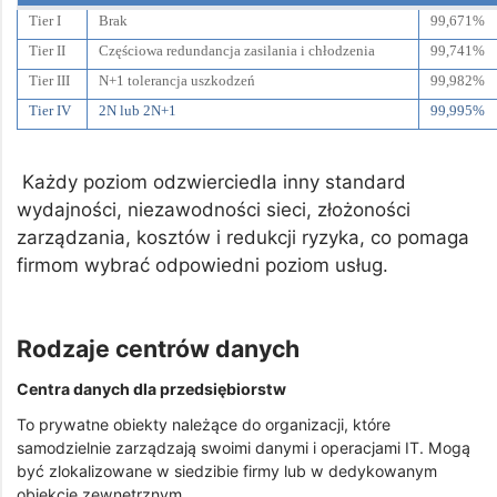
Tier I
Brak
99,671%
Tier II
Częściowa redundancja zasilania i chłodzenia
99,741%
Tier III
N+1 tolerancja uszkodzeń
99,982%
Tier IV
2N lub 2N+1
99,995%
Każdy poziom odzwierciedla inny standard
wydajności, niezawodności sieci, złożoności
zarządzania, kosztów i redukcji ryzyka, co pomaga
firmom wybrać odpowiedni poziom usług.
Rodzaje centrów danych
Centra danych dla przedsiębiorstw
To prywatne obiekty należące do organizacji, które
samodzielnie zarządzają swoimi danymi i operacjami IT. Mogą
być zlokalizowane w siedzibie firmy lub w dedykowanym
obiekcie zewnętrznym.