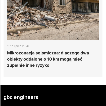
19th lipiec 2026
1
e
Mikrozonacja sejsmiczna: dlaczego dwa
6
obiekty oddalone o 10 km mogą mieć
d
zupełnie inne ryzyko
gbc engineers