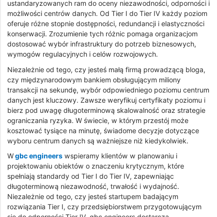
ustandaryzowanych ram do oceny niezawodności, odporności i
możliwości centrów danych. Od Tier I do Tier IV każdy poziom
oferuje różne stopnie dostępności, redundancji i elastyczności
konserwacji. Zrozumienie tych różnic pomaga organizacjom
dostosować wybór infrastruktury do potrzeb biznesowych,
wymogów regulacyjnych i celów rozwojowych.
Niezależnie od tego, czy jesteś małą firmą prowadzącą bloga,
czy międzynarodowym bankiem obsługującym miliony
transakcji na sekundę, wybór odpowiedniego poziomu centrum
danych jest kluczowy. Zawsze weryfikuj certyfikaty poziomu i
bierz pod uwagę długoterminową skalowalność oraz strategie
ograniczania ryzyka. W świecie, w którym przestój może
kosztować tysiące na minutę, świadome decyzje dotyczące
wyboru centrum danych są ważniejsze niż kiedykolwiek.
W
gbc engineers
wspieramy klientów w planowaniu i
projektowaniu obiektów o znaczeniu krytycznym, które
spełniają standardy od Tier I do Tier IV, zapewniając
długoterminową niezawodność, trwałość i wydajność.
Niezależnie od tego, czy jesteś startupem badającym
rozwiązania Tier I, czy przedsiębiorstwem przygotowującym
się do odporności Tier IV, gbc engineers dostarcza