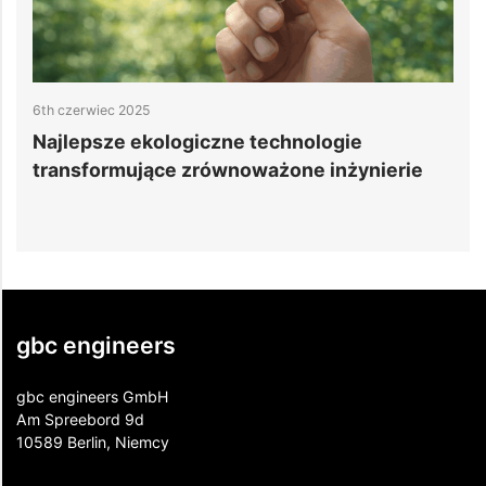
6th czerwiec 2025
3
Najlepsze ekologiczne technologie
J
5
transformujące zrównoważone inżynierie
d
gbc engineers
gbc engineers GmbH
Am Spreebord 9d
10589 Berlin, Niemcy