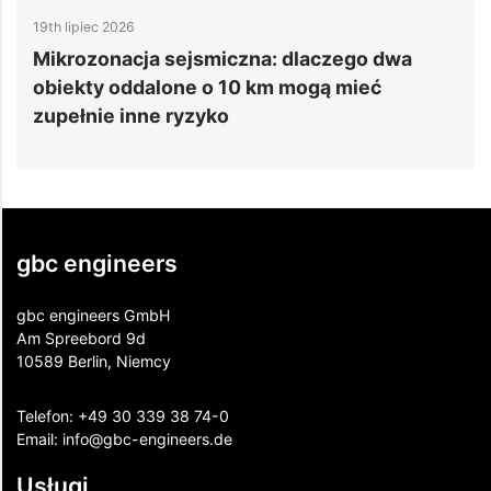
14th lipiec 2026
: dlaczego dwa
6 powodów, dla których proje
m mogą mieć
danych przekraczają budżet
gbc engineers
gbc engineers GmbH
Am Spreebord 9d
10589 Berlin, Niemcy
Telefon:
+49 30 339 38 74-0
Email:
info@gbc-engineers.
de
Usługi