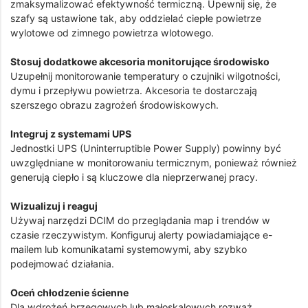
zmaksymalizować efektywność termiczną. Upewnij się, że
szafy są ustawione tak, aby oddzielać ciepłe powietrze
wylotowe od zimnego powietrza wlotowego.
Stosuj dodatkowe akcesoria monitorujące środowisko
Uzupełnij monitorowanie temperatury o czujniki wilgotności,
dymu i przepływu powietrza. Akcesoria te dostarczają
szerszego obrazu zagrożeń środowiskowych.
Integruj z systemami UPS
Jednostki UPS (Uninterruptible Power Supply) powinny być
uwzględniane w monitorowaniu termicznym, ponieważ również
generują ciepło i są kluczowe dla nieprzerwanej pracy.
Wizualizuj i reaguj
Używaj narzędzi DCIM do przeglądania map i trendów w
czasie rzeczywistym. Konfiguruj alerty powiadamiające e-
mailem lub komunikatami systemowymi, aby szybko
podejmować działania.
Oceń chłodzenie ścienne
Dla wdrożeń brzegowych lub małoskalowych rozważ